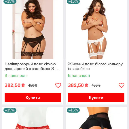
–15%
–15%
Напівпрозорий пояс сіткою
Жіночий пояс білого кольору
двошаровий з застібкою S- L.
із застібкою
В наявності
В наявності
382,50
382,50
₴
₴
450 ₴
450 ₴
Купити
Купити
–15%
–15%