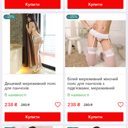
Купити
Купити
–15%
–15%
Білий мереживний жіночий
Дешевий мереживний пояс
пояс для панчохів з
для панчохів
підв’язками, мереживний
пояс для панчохи білого
В наявності
В наявності
кольору
238
238
₴
₴
280 ₴
280 ₴
Купити
Купити