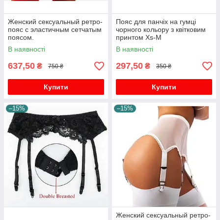
Женский сексуальный ретро-
Пояс для панчіх на гумці
пояс с эластичным сетчатым
чорного кольору з квітковим
поясом.
принтом Xs-M
В наявності
В наявності
637,50
297,50
₴
₴
750 ₴
350 ₴
Купити
Купити
–15%
–15%
Женский сексуальный ретро-