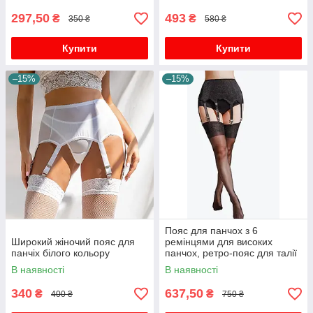
297,50
493
₴
₴
350 ₴
580 ₴
Купити
Купити
–15%
–15%
Пояс для панчох з 6
Широкий жіночий пояс для
ремінцями для високих
панчіх білого кольору
панчох, ретро-пояс для талії
з металевими затискачами
В наявності
В наявності
340
637,50
₴
₴
400 ₴
750 ₴