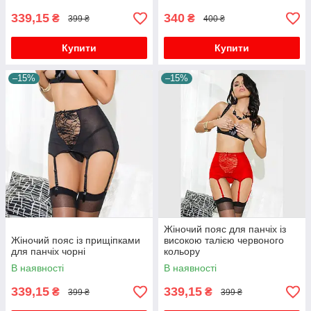
339,15
340
₴
₴
399 ₴
400 ₴
Купити
Купити
–15%
–15%
Жіночий пояс для панчіх із
Жіночий пояс із прищіпками
високою талією червоного
для панчіх чорні
кольору
В наявності
В наявності
339,15
339,15
₴
₴
399 ₴
399 ₴