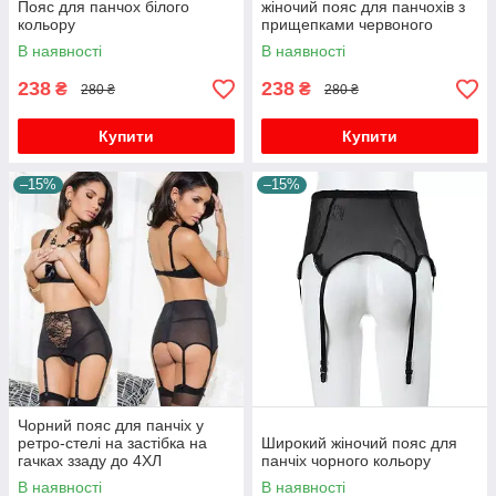
Пояс для панчох білого
жіночий пояс для панчохів з
кольору
прищепками червоного
кольору
В наявності
В наявності
238
238
₴
₴
280 ₴
280 ₴
Купити
Купити
–15%
–15%
Чорний пояс для панчіх у
ретро-стелі на застібка на
Широкий жіночий пояс для
гачках ззаду до 4ХЛ
панчіх чорного кольору
В наявності
В наявності