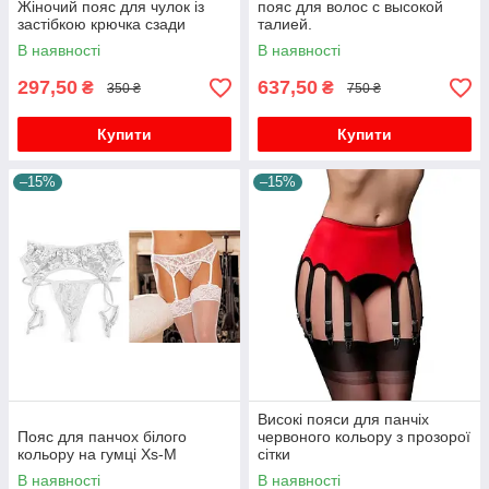
Жіночий пояс для чулок із
пояс для волос с высокой
застібкою крючка сзади
талией.
В наявності
В наявності
297,50
637,50
₴
₴
350 ₴
750 ₴
Купити
Купити
–15%
–15%
Високі пояси для панчіх
Пояс для панчох білого
червоного кольору з прозорої
кольору на гумці Xs-M
сітки
В наявності
В наявності