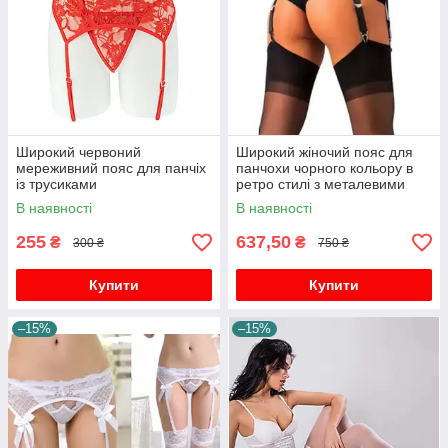
Широкий червоний
Широкий жіночий пояс для
мереживний пояс для панчіх
панчохи чорного кольору в
із трусиками
ретро стилі з металевими
пажами та широка тасьма
В наявності
В наявності
255
637,50
₴
₴
300 ₴
750 ₴
Купити
Купити
–15%
–15%