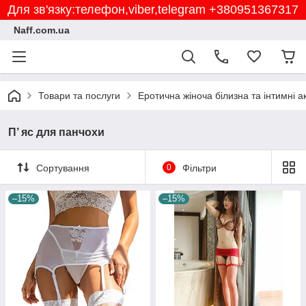
Для зв'язку:телефон,viber,telegram +380951367317
Naff.com.ua
Товари та послуги
Еротична жіноча білизна та інтимні 
П’ яс для панчохи
Сортування
0
Фільтри
–15%
–15%