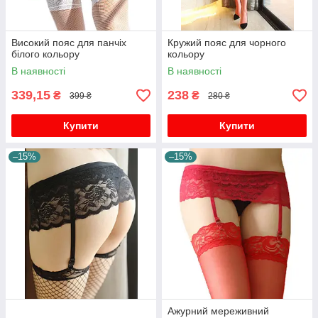
Високий пояс для панчіх
Кружий пояс для чорного
білого кольору
кольору
В наявності
В наявності
339,15
238
₴
₴
399 ₴
280 ₴
Купити
Купити
–15%
–15%
Ажурний мереживний