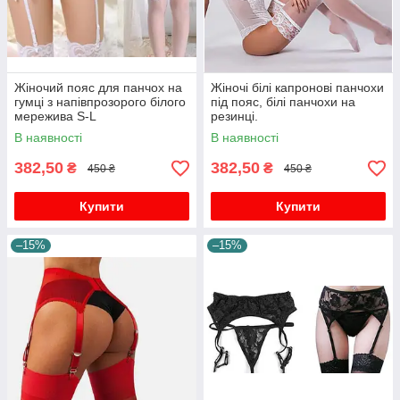
Жіночий пояс для панчох на
Жіночі білі капронові панчохи
гумці з напівпрозорого білого
під пояс, білі панчохи на
мережива S-L
резинці.
В наявності
В наявності
382,50
382,50
₴
₴
450 ₴
450 ₴
Купити
Купити
–15%
–15%