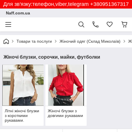
Для зв'язку:телефон,viber,telegram +380951367317
Naff.com.ua
Товари та послуги
Жіночий одяг (Склад Миколаїв)
Ж
Жіночі блузки, сорочки, майки, футболки
Літні жіночі блузки
Жіночі блузки з
з короткими
довгими рукавами
рукавами.