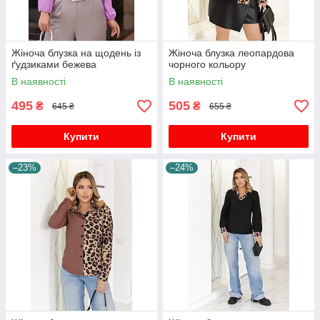
Жіноча блузка на щодень із
Жіноча блузка леопардова
ґудзиками бежева
чорного кольору
В наявності
В наявності
495
505
₴
₴
645 ₴
655 ₴
Купити
Купити
–23%
–24%