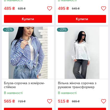
В наявності
В наявності
485
495
₴
₴
635 ₴
645 ₴
Купити
Купити
–21%
–23%
Блуза-сорочка з коміром-
Вільна жіноча сорочка з
стійкою
рукавом трансформер
В наявності
В наявності
565
515
₴
₴
715 ₴
665 ₴