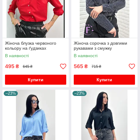
Жіноча блузка червоного
Жіноча сорочка з довгими
кольору на ґудзиках
рукавами з смужку
В наявності
В наявності
495
565
₴
₴
645 ₴
715 ₴
Купити
Купити
–23%
–23%