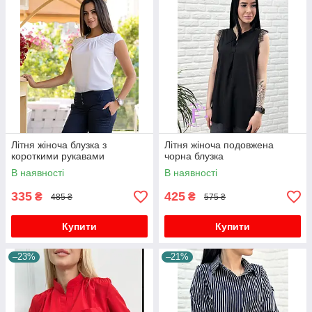
Літня жіноча блузка з
Літня жіноча подовжена
короткими рукавами
чорна блузка
В наявності
В наявності
335
425
₴
₴
485 ₴
575 ₴
Купити
Купити
–23%
–21%