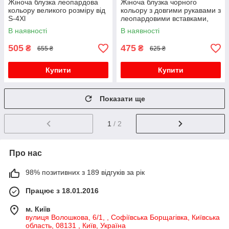
Жіноча блузка леопардова
Жіноча блузка чорного
кольору великого розміру від
кольору з довгими рукавами з
S-4Xl
леопардовими вставками,
софт
В наявності
В наявності
505
475
₴
₴
655 ₴
625 ₴
Купити
Купити
Показати ще
1
/ 2
Про нас
98% позитивних з 189 відгуків за рік
Працює з 18.01.2016
м. Київ
вулиця Волошкова, 6/1, , Софіївська Борщагівка, Київська
область, 08131 , Київ, Україна