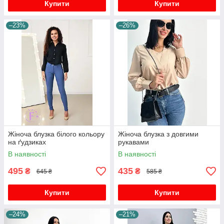
Купити
Купити
–23%
–26%
Жіноча блузка білого кольору
Жіноча блузка з довгими
на ґудзиках
рукавами
В наявності
В наявності
495
435
₴
₴
645 ₴
585 ₴
Купити
Купити
–24%
–21%