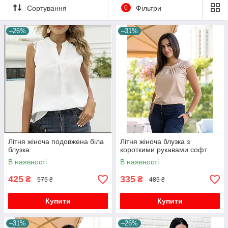
Сортування
0
Фільтри
–26%
–31%
Літня жіноча подовжена біла
Літня жіноча блузка з
блузка
короткими рукавами софт
В наявності
В наявності
425
335
₴
₴
575 ₴
485 ₴
Купити
Купити
–31%
–26%