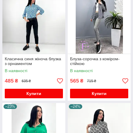
Класична синя жіноча блузка
Блуза-сорочка з коміром-
з орнаментом
стійкою
В наявності
В наявності
485
565
₴
₴
635 ₴
715 ₴
Купити
Купити
–23%
–24%