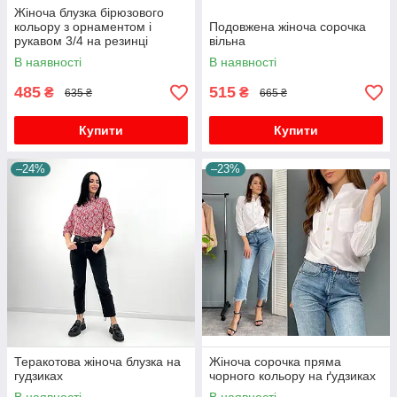
Жіноча блузка бірюзового
кольору з орнаментом і
Подовжена жіноча сорочка
рукавом 3/4 на резинці
вільна
В наявності
В наявності
485
515
₴
₴
635 ₴
665 ₴
Купити
Купити
–24%
–23%
Теракотова жіноча блузка на
Жіноча сорочка пряма
гудзиках
чорного кольору на ґудзиках