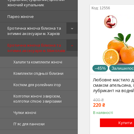
жіночий купальник
12556
Парео жіноче
Еротична жіноча білизна та
інтимні аксесуари м. Харків
Еротична жіноча білизна та
інтимні аксесуари м. Миколаїв
Халати та комплекти жіночі
–45%
Залишилось
Комплекти спідньої білизни
Любовне мастило дл
смаком апельсина, 
Костюм для ролейних ігор
лубрикант на водній
Колготки жіночі з вирізом,
400 ₴
колготки сіткою з вирізами
220 ₴
Чулки жіночі
В наявності
Купити
П’ яс для панчохи