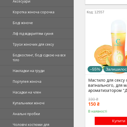
Аксесуари
Коротка жіноча сорочка
12557
Боді жіноче
Ліф під відкриттям сукня
Труси жіночих для сексу
Бодікостинг, боді сідкою на все
тіло
–55%
Залишилось
Накладки на груди
Мастило для сексу 
Портупея жіноча
вагінального, для м
ароматизатором "Д
Насадки на член
330 ₴
Купальники жіночі
150 ₴
В наявності
Анальні пробки
Купити
Чоловічі костюми для