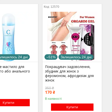
12570
алишилось 24 дні
–51%
Залишилось 24 дні
ке мастило для
Покращувач задоволення,
ого або анального
збудник для жінок з
феромоном, афродизіак для
жінок
350 ₴
170 ₴
В наявності
Купити
Купити