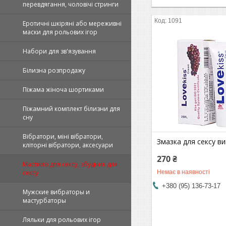
перевдягання, чоловічі стринги
1091
Еротичні шкіряні або мереживні
маски для рольових ігор
Набори для зв'язування
Білизна розпродажу
Піжама жіноча шортиками
Піжамний комплект білизни для
сну
Вібратори, міні вібратори,
Змазка для сексу в
кліторні вібратори, аксесуари
270 ₴
Мастило для сексу, збудник для
Немає в наявності
сексу
+380 (95) 136-73-17
Мужские вибраторы и
мастурбаторы
Ляльки для рольових ігор