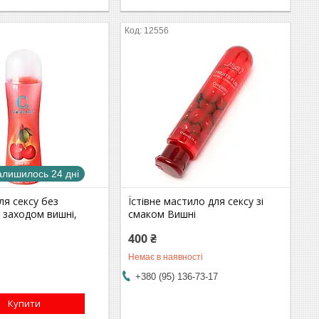
12556
алишилось 24 дні
ля сексу без
Їстівне мастило для сексу зі
 заходом вишні,
смаком Вишні
400 ₴
Немає в наявності
+380 (95) 136-73-17
Купити