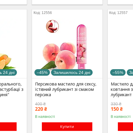
12556
12557
 24 дні
–45%
Залишилось 24 дні
–55%
З
орального,
Персикова мастило для сексу,
Мастило д
астурбації з
їстівний лубрикант зі смаком
ковтання з
иня"
персика
лубрикант
400 ₴
330 ₴
220 ₴
150 ₴
В наявності
В наявності
Купити