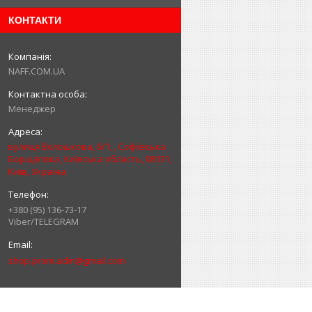
КОНТАКТИ
NAFF.COM.UA
Менеджер
вулиця Волошкова, 6/1, , Софіївська
Борщагівка, Київська область, 08131,
Київ, Україна
+380 (95) 136-73-17
Viber/TELEGRAM
shop.prom.adm@gmail.com