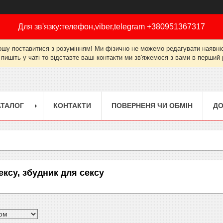
Для зв'язку:телефон,viber,telegram +380951367317
ошу поставитися з розумінням! Ми фізично не можемо редагувати наявніст
 пишіть у чаті то відставте ваші контакти ми зв'яжемося з вами в перши
АТАЛОГ
КОНТАКТИ
ПОВЕРНЕНЯ ЧИ ОБМІН
ДО
ксу, збудник для сексу