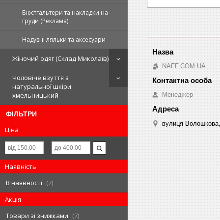
Бюстгальтери та накладки на
груди (Реклама)
Надувні ляльки та аксесуари
Жіночий одяг (Склад Миколаїв)
NAFF.COM.UA
Чоловіче взуття з
натуральної шкіри
Менеджер
хмельницький
ФІЛЬТРИ
вулиця Волошкова, 
Ціна
Наявність
В наявності
7
Акція
Товари зі знижками
7