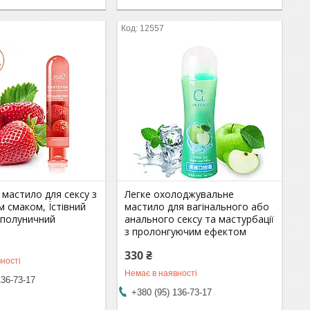
12557
мастило для сексу з
Легке охолоджувальне
 смаком, Їстівний
мастило для вагінального або
 полуничний
анального сексу та мастурбації
з пролонгуючим ефектом
330 ₴
ності
Немає в наявності
136-73-17
+380 (95) 136-73-17