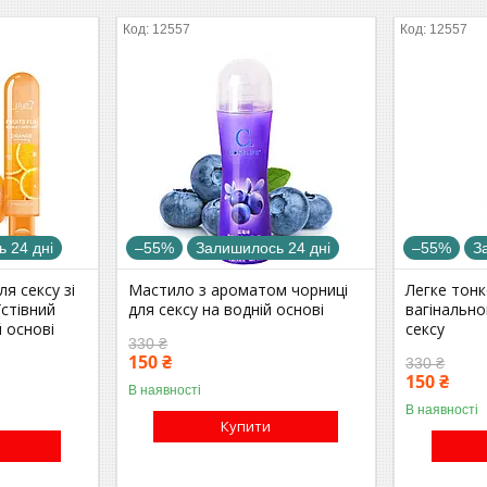
12557
12557
 24 дні
–55%
Залишилось 24 дні
–55%
З
я сексу зі
Мастило з ароматом чорниці
Легке тон
їстівний
для сексу на водній основі
вагінальн
 основі
сексу
330 ₴
150 ₴
330 ₴
150 ₴
В наявності
В наявності
Купити