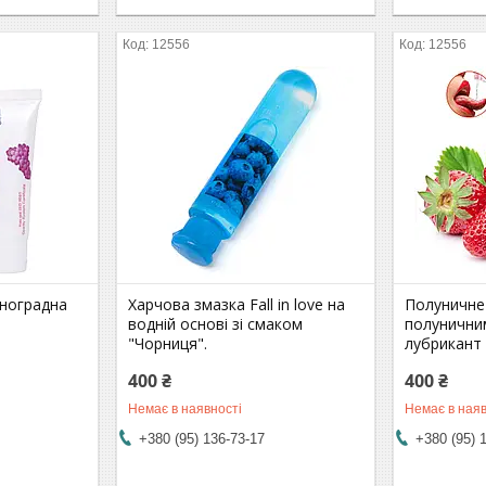
12556
12556
иноградна
Харчова змазка Fall in love на
Полуничне 
водній основі зі смаком
полуничним
"Чорниця".
лубрикант
400 ₴
400 ₴
Немає в наявності
Немає в наяв
+380 (95) 136-73-17
+380 (95) 