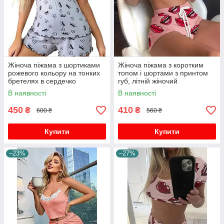
Жіноча піжама з шортиками
Жіноча піжама з коротким
рожевого кольору на тонких
топом і шортами з принтом
бретелях в сердечко
губ, літній жіночий
сексуальний піжамний
В наявності
В наявності
костюм
450
410
₴
₴
600 ₴
560 ₴
Купити
Купити
–23%
–27%