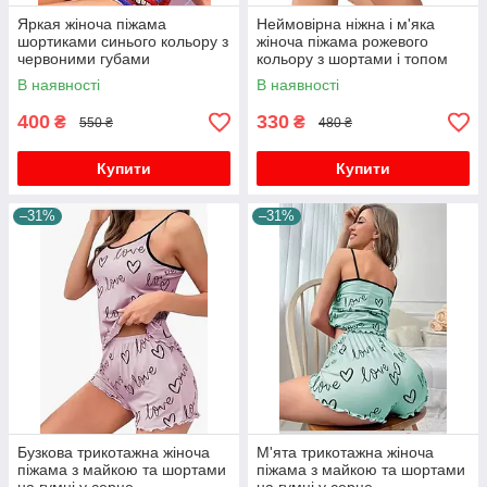
Яркая жіноча піжама
Неймовірна ніжна і м'яка
шортиками синього кольору з
жіноча піжама рожевого
червоними губами
кольору з шортами і топом
В наявності
В наявності
400
330
₴
₴
550 ₴
480 ₴
Купити
Купити
–31%
–31%
Бузкова трикотажна жіноча
М'ята трикотажна жіноча
піжама з майкою та шортами
піжама з майкою та шортами