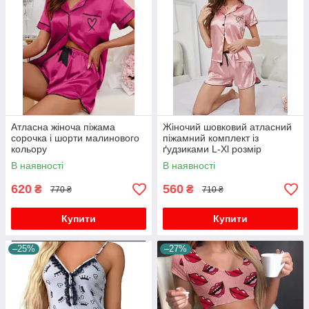
Атласна жіноча піжама
Жіночий шовковий атласний
сорочка і шорти малинового
піжамний комплект із
кольору
ґудзиками L-Xl розмір
В наявності
В наявності
620
560
₴
₴
770 ₴
710 ₴
Купити
Купити
–25%
–27%