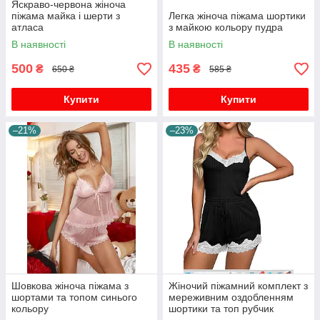
Яскраво-червона жіноча
піжама майка і шерти з
Легка жіноча піжама шортики
атласа
з майкою кольору пудра
В наявності
В наявності
500
435
₴
₴
650 ₴
585 ₴
Купити
Купити
–21%
–23%
Шовкова жіноча піжама з
Жіночий піжамний комплект з
шортами та топом синього
мереживним оздобленням
кольору
шортики та топ рубчик