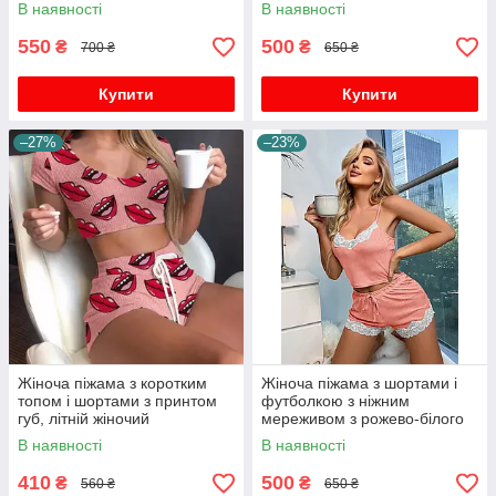
В наявності
В наявності
550
500
₴
₴
700 ₴
650 ₴
Купити
Купити
–27%
–23%
Жіноча піжама з коротким
Жіноча піжама з шортами і
топом і шортами з принтом
футболкою з ніжним
губ, літній жіночий
мереживом з рожево-білого
сексуальний піжамний
мережива
В наявності
В наявності
костюм
410
500
₴
₴
560 ₴
650 ₴