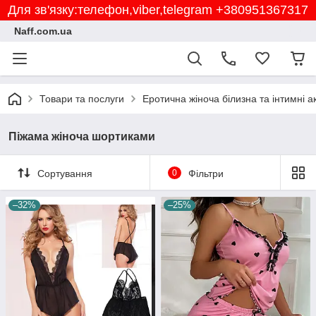
Для зв'язку:телефон,viber,telegram +380951367317
Naff.com.ua
Товари та послуги
Еротична жіноча білизна та інтимні 
Піжама жіноча шортиками
Сортування
0
Фільтри
–32%
–25%