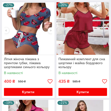
–27%
–26%
Літня жіноча піжама з
Пижамний комплект для сна
принтом губки, піжама
шортики і майка бордового
шортиками синього кольору
кольору
жіноча
В наявності
В наявності
400
435
₴
₴
550 ₴
585 ₴
Купити
Купити
–19%
–21%