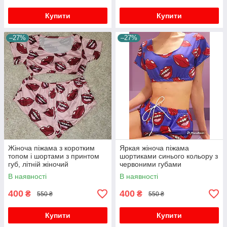
Купити
Купити
–27%
–27%
Жіноча піжама з коротким
Яркая жіноча піжама
топом і шортами з принтом
шортиками синього кольору з
губ, літній жіночий
червоними губами
сексуальний піжамний
В наявності
В наявності
костюм
400
400
₴
₴
550 ₴
550 ₴
Купити
Купити