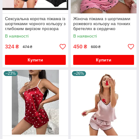
Сексуальна коротка піжама із
Жіноча піжама з шортиками
шортиками чорного кольору з
рожевого кольору на тонких
глибоким вирізом прозора
бретелях в сердечко
В наявності
В наявності
324
450
₴
₴
474 ₴
600 ₴
Купити
Купити
–23%
–26%