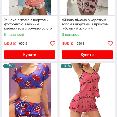
Жіноча піжама з шортами і
Жіноча піжама з коротким
футболкою з ніжним
топом і шортами з принтом
мереживом з рожево-білого
губ, літній жіночий
мережива
сексуальний піжамний
В наявності
В наявності
костюм
500
400
₴
₴
650 ₴
550 ₴
Купити
Купити
–27%
–31%