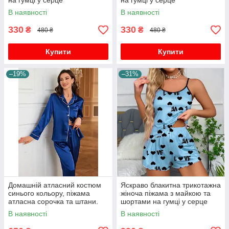
на гумці у серце
на гумці у серце
В наявності
В наявності
330
330
₴
₴
480 ₴
480 ₴
Купити
Купити
–19%
–31%
Домашній атласний костюм
Яскраво блакитна трикотажна
синього кольору, піжама
жіноча піжама з майкою та
атласна сорочка та штани.
шортами на гумці у серце
В наявності
В наявності