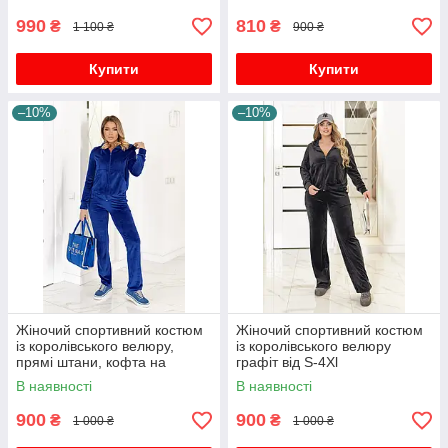
990
810
₴
₴
1 100 ₴
900 ₴
Купити
Купити
–10%
–10%
Жіночий спортивний костюм
Жіночий спортивний костюм
із королівського велюру,
із королівського велюру
прямі штани, кофта на
графіт від S-4Xl
блискавці.
В наявності
В наявності
900
900
₴
₴
1 000 ₴
1 000 ₴