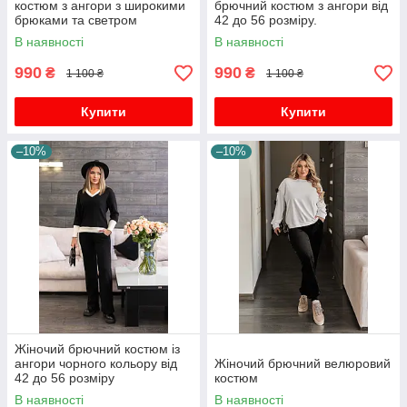
костюм з ангори з широкими
брючний костюм з ангори від
брюками та светром
42 до 56 розміру.
В наявності
В наявності
990
990
₴
₴
1 100 ₴
1 100 ₴
Купити
Купити
–10%
–10%
Жіночий брючний костюм із
ангори чорного кольору від
Жіночий брючний велюровий
42 до 56 розміру
костюм
В наявності
В наявності