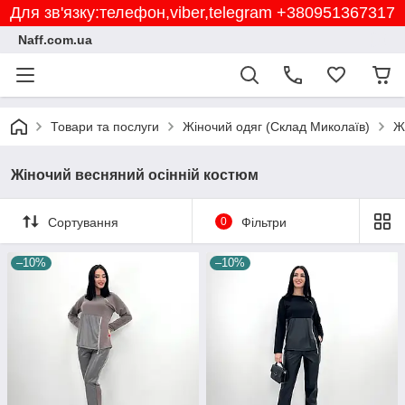
Для зв'язку:телефон,viber,telegram +380951367317
Naff.com.ua
Товари та послуги
Жіночий одяг (Склад Миколаїв)
Ж
Жіночий весняний осінній костюм
Сортування
0
Фільтри
–10%
–10%