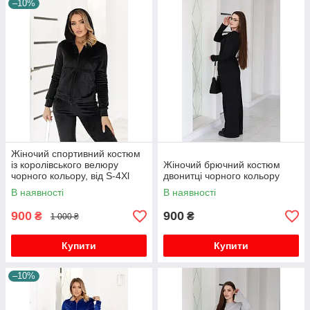
–10%
Жіночий спортивний костюм
із королівського велюру
Жіночий брючний костюм
чорного кольору, від S-4Xl
двонитці чорного кольору
В наявності
В наявності
900
900
₴
₴
1 000 ₴
Купити
Купити
–10%