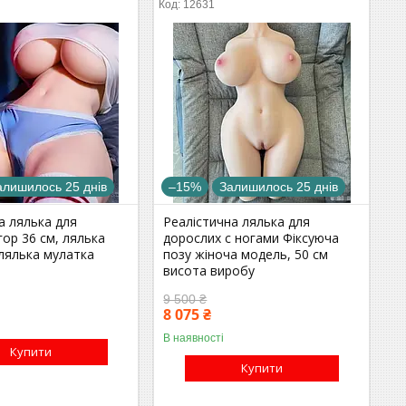
12631
алишилось 25 днів
–15%
Залишилось 25 днів
а лялька для
Реалістична лялька для
гор 36 см, лялька
дорослих с ногами Фіксуюча
 лялька мулатка
позу жіноча модель, 50 см
висота виробу
9 500 ₴
8 075 ₴
В наявності
Купити
Купити