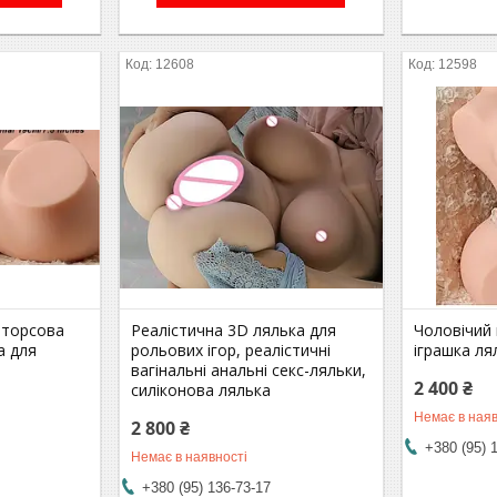
12608
12598
 торсова
Реалістична 3D лялька для
Чоловічий
а для
рольових ігор, реалістичні
іграшка ля
вагінальні анальні секс-ляльки,
2 400 ₴
силіконова лялька
Немає в наяв
2 800 ₴
+380 (95) 
Немає в наявності
+380 (95) 136-73-17