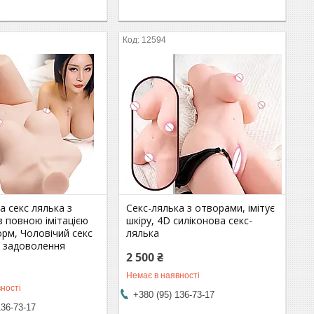
12594
а секс лялька з
Секс-лялька з отворами, імітує
 повною імітацією
шкіру, 4D силіконова секс-
рм, Чоловічий секс
лялька
я задоволення
2 500 ₴
Немає в наявності
ності
+380 (95) 136-73-17
136-73-17