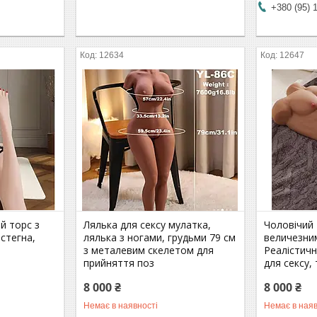
+380 (95) 
12634
12647
й торс з
Лялька для сексу мулатка,
Чоловічий 
 стегна,
лялька з ногами, грудьми 79 см
величезни
з металевим скелетом для
Реалістичн
прийняття поз
для сексу,
8 000 ₴
8 000 ₴
Немає в наявності
Немає в наяв