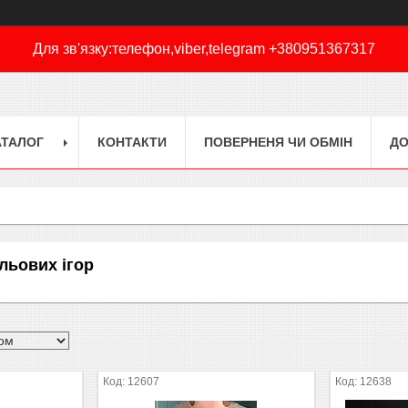
Для зв'язку:телефон,viber,telegram +380951367317
АТАЛОГ
КОНТАКТИ
ПОВЕРНЕНЯ ЧИ ОБМІН
ДО
льових ігор
12607
12638