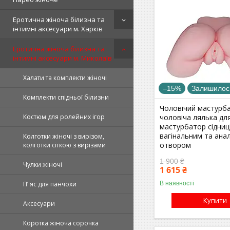
Еротична жіноча білизна та
інтимні аксесуари м. Харків
Еротична жіноча білизна та
інтимні аксесуари м. Миколаїв
Халати та комплекти жіночі
–15%
Залишилось
Комплекти спідньої білизни
Чоловічий мастурб
чоловіча лялька для
Костюм для ролейних ігор
мастурбатор сідниці
вагінальним та ана
Колготки жіночі з вирізом,
отвором
колготки сіткою з вирізами
1 900 ₴
Чулки жіночі
1 615 ₴
В наявності
П’ яс для панчохи
Купити
Аксесуари
Коротка жіноча сорочка