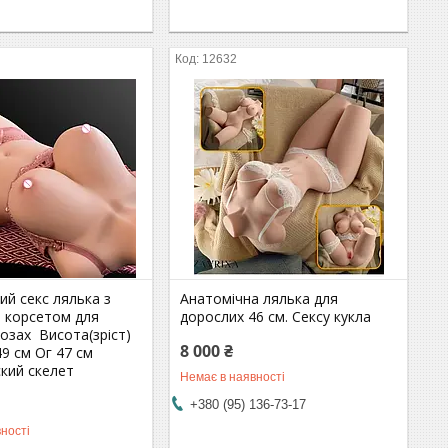
12632
ий секс лялька з
Анатомічна лялька для
 корсетом для
дорослих 46 см. Сексу кукла
 позах Висота(зріст)
8 000 ₴
9 см Ог 47 см
кий скелет
Немає в наявності
+380 (95) 136-73-17
ності