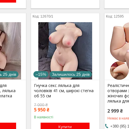
12670/1
12595
 25 днів
–15%
Залишилось 25 днів
 для
Гнучка секс лялька для
Реалістичн
, лялька
чоловіків 41 см, широкі стегна
отворами з
улатка
об 55 см
жіночих фо
лялька дл
7 000 ₴
5 950 ₴
2 999 ₴
В наявності
Немає в наяв
Купити
+380 (95) 