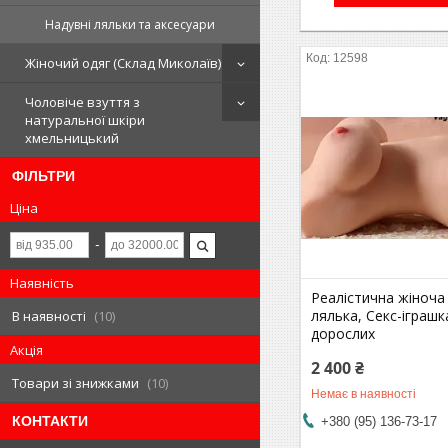
Надувні ляльки та аксесуари
12598
Жіночий одяг (Склад Миколаїв)
Чоловіче взуття з
натуральної шкіри
хмельницький
ФІЛЬТРИ
Ціна
Наявність
Реалістична жіноча
лялька, Секс-іграшк
В наявності
10
дорослих
Акція
2 400 ₴
Товари зі знижками
10
Немає в наявності
КОНТАКТИ
+380 (95) 136-73-17