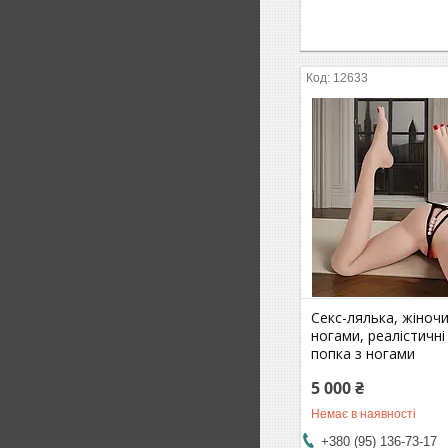
12633
Секс-лялька, жіночи
ногами, реалістичні
попка з ногами
5 000 ₴
Немає в наявності
+380 (95) 136-73-17