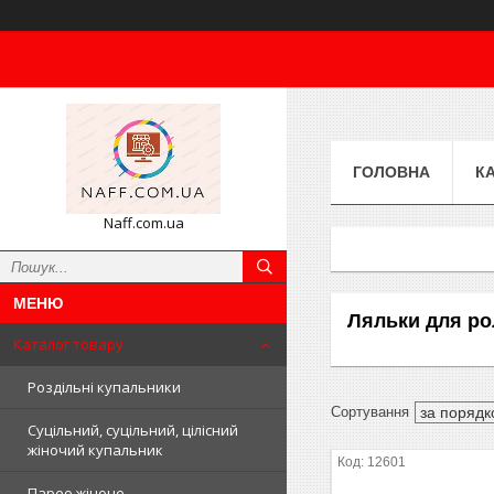
ГОЛОВНА
К
Naff.com.ua
Ляльки для ро
Каталог товару
Роздільні купальники
Суцільний, суцільний, цілісний
жіночий купальник
12601
Парео жіноче