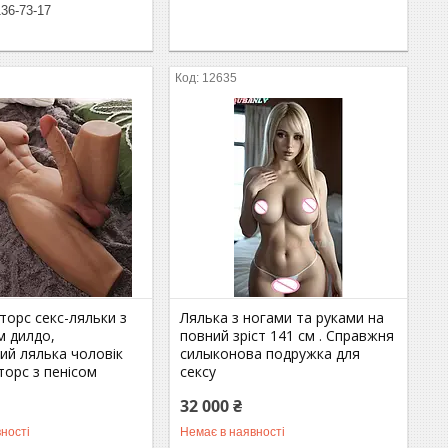
136-73-17
12635
торс секс-ляльки з
Лялька з ногами та руками на
м дилдо,
повний зріст 141 см . Справжня
ий лялька чоловік
силыконова подружка для
 торс з пенісом
сексу
32 000 ₴
ності
Немає в наявності