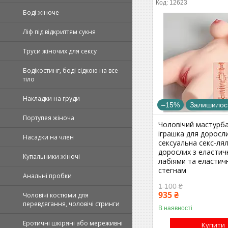
12623
Боді жіноче
Ліф під відкриттям сукня
Труси жіночих для сексу
Бодікостинг, боді сідкою на все
тіло
Накладки на груди
–15%
Залишилось
Портупея жіноча
Чоловічий мастурба
іграшка для доросли
Насадки на член
сексуальна секс-ля
дорослих з еласти
Купальники жіночі
лабіями та еластич
стегнам
Анальні пробки
1 100 ₴
935 ₴
Чоловічі костюми для
перевдягання, чоловічі стринги
В наявності
Еротичні шкіряні або мереживні
Купити