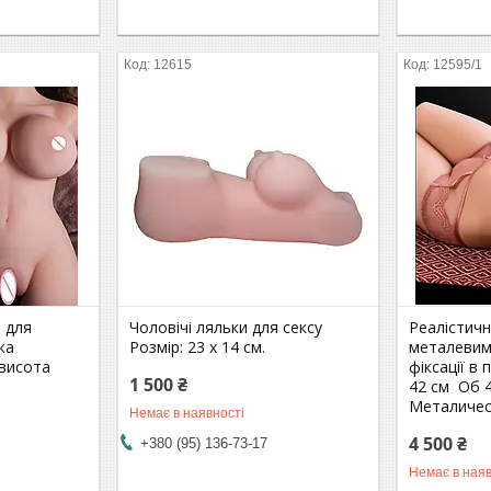
12615
12595/1
а для
Чоловічі ляльки для сексу
Реалістичн
ка
Розмір: 23 х 14 см.
металевим
 висота
фіксації в
1 500 ₴
42 см Об 4
Металичес
Немає в наявності
4 500 ₴
+380 (95) 136-73-17
Немає в наяв