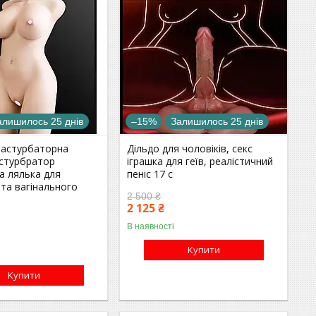
алишилось 25 днів
–15%
Залишилось 25 днів
мастурбаторна
Дільдо для чоловіків, секс
астурбратор
іграшка для геїв, реалістичний
а лялька для
пеніс 17 с
та вагінального
2 500 ₴
2 125 ₴
В наявності
Купити
Купити