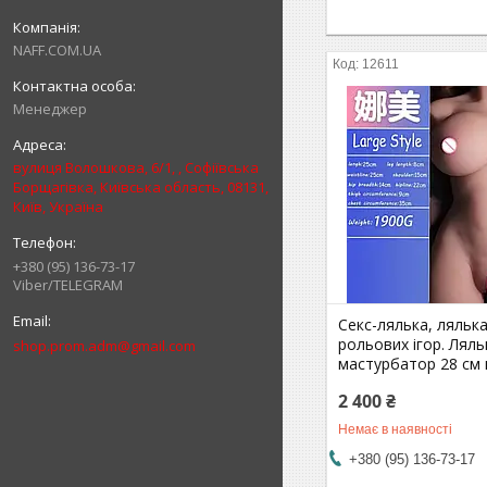
NAFF.COM.UA
12611
Менеджер
вулиця Волошкова, 6/1, , Софіївська
Борщагівка, Київська область, 08131,
Київ, Україна
+380 (95) 136-73-17
Viber/TELEGRAM
Секс-лялька, ляльк
рольових ігор. Ляль
shop.prom.adm@gmail.com
мастурбатор 28 см
2 400 ₴
Немає в наявності
+380 (95) 136-73-17