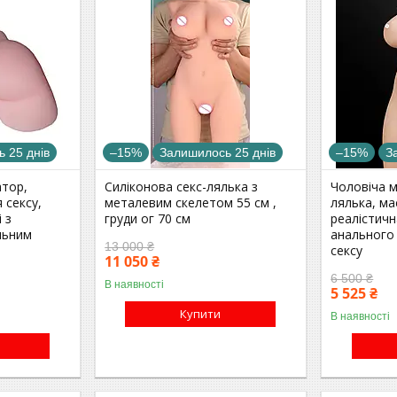
 25 днів
–15%
Залишилось 25 днів
–15%
З
атор,
Силіконова секс-лялька з
Чоловіча 
 сексу,
металевим скелетом 55 см ,
лялька, м
 з
груди ог 70 см
реалістичн
льним
анального 
13 000 ₴
сексу
11 050 ₴
6 500 ₴
В наявності
5 525 ₴
Купити
В наявності