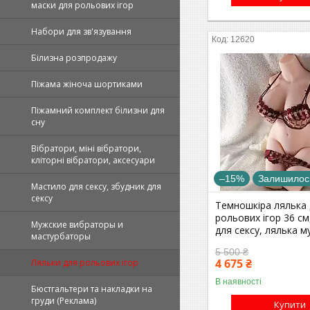
маски для рольових ігор
Набори для зв'язування
12620
Білизна розпродажу
Піжама жіноча шортиками
Піжамний комплект білизни для
сну
Вібратори, міні вібратори,
кліторні вібратори, аксесуари
–15%
Залишилось
Мастило для сексу, збудник для
сексу
Темношкіра лялька
рольових ігор 36 см
Мужские вибраторы и
для сексу, лялька м
мастурбаторы
5 500 ₴
4 675 ₴
Ляльки для рольових ігор
В наявності
Бюстгальтери та накладки на
груди (Реклама)
Купити