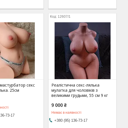
12607/1
 мастурбатор секс
Реалістична секс-лялька
лька. 25см
мулатка для чоловіків з
великими грудьми, 55 см 9 кг
9 000 ₴
ності
Немає в наявності
136-73-17
+380 (95) 136-73-17