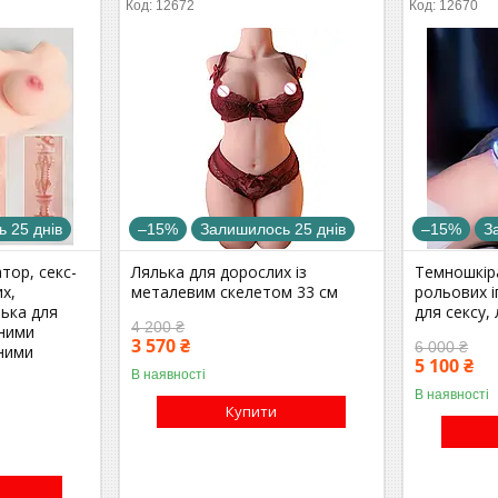
12672
12670
 25 днів
–15%
Залишилось 25 днів
–15%
З
тор, секс-
Лялька для дорослих із
Темношкір
х,
металевим скелетом 33 см
рольових і
лька для
для сексу,
4 200 ₴
чними
3 570 ₴
6 000 ₴
ними
5 100 ₴
В наявності
В наявності
Купити