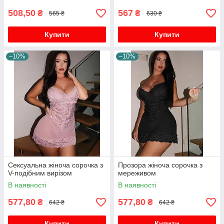
508,50
567
₴
₴
565 ₴
630 ₴
Купити
Купити
–10%
–10%
Сексуальна жіноча сорочка з
Прозора жіноча сорочка з
V-подібним вирізом
мереживом
В наявності
В наявності
577,80
577,80
₴
₴
642 ₴
642 ₴
Купити
Купити