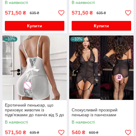
В наявності
В наявності
571,50
571,50
₴
₴
635 ₴
635 ₴
Купити
Купити
–10%
–10%
Еротичний пеньюар, що
приховує животик із
Спокусливий прозорий
підв'язками до панчіх від S до
пеньюар із панчохами
3хl
В наявності
В наявності
571,50
540
₴
₴
635 ₴
600 ₴