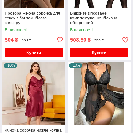
Прозора жіноча сорочка для
Відкрите зіпсоване
сексу з бантом білого
комплектування білизни,
кольору
обгорнений
В наявності
В наявності
504
508,50
₴
₴
560 ₴
565 ₴
Купити
Купити
–10%
–10%
Жіноча сорочка нижче коліна