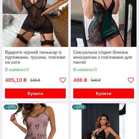
Відкрите чорний пеньюар із
Сексуальна спідня білизна
підтяжками, трусики, пов'язки
мінісорочка з пов'язками для
на ноги
панчіх
В наявності
В наявності
485,10
486
₴
₴
539 ₴
540 ₴
Купити
Купити
–10%
–10%