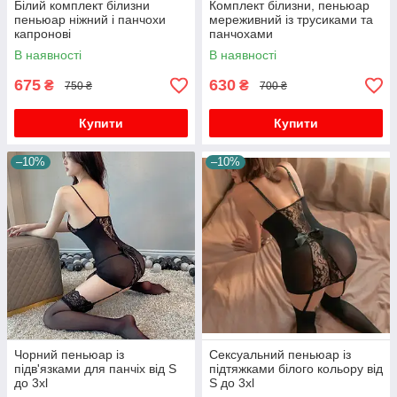
Білий комплект білизни
Комплект білизни, пеньюар
пеньюар ніжний і панчохи
мереживний із трусиками та
капронові
панчохами
В наявності
В наявності
675
630
₴
₴
750 ₴
700 ₴
Купити
Купити
–10%
–10%
Чорний пеньюар із
Сексуальний пеньюар із
підв'язками для панчіх від S
підтяжками білого кольору від
до 3хl
S до 3хl