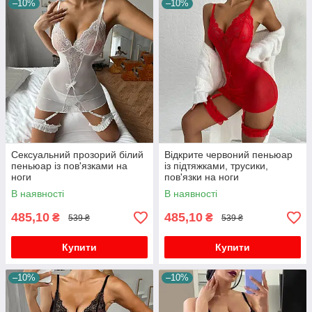
–10%
–10%
Сексуальний прозорий білий
Відкрите червоний пеньюар
пеньюар із пов'язками на
із підтяжками, трусики,
ноги
пов'язки на ноги
В наявності
В наявності
485,10
485,10
₴
₴
539 ₴
539 ₴
Купити
Купити
–10%
–10%