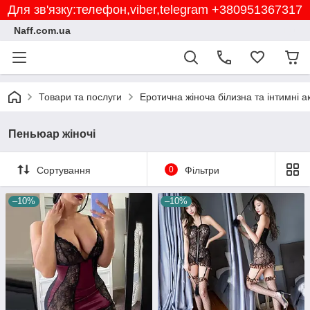
Для зв'язку:телефон,viber,telegram +380951367317
Naff.com.ua
Товари та послуги
Еротична жіноча білизна та інтимні а
Пеньюар жіночі
Сортування
0
Фільтри
–10%
–10%