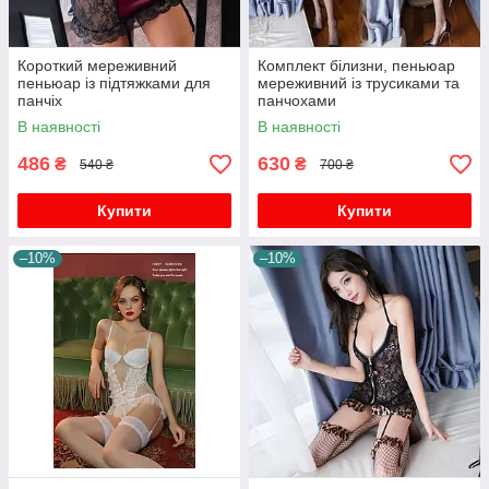
Короткий мереживний
Комплект білизни, пеньюар
пеньюар із підтяжками для
мереживний із трусиками та
панчіх
панчохами
В наявності
В наявності
486
630
₴
₴
540 ₴
700 ₴
Купити
Купити
–10%
–10%