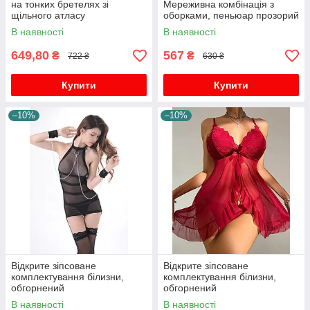
на тонких бретелях зі
Мереживна комбінація з
щільного атласу
оборками, пеньюар прозорий
В наявності
В наявності
649,80
567
₴
₴
722 ₴
630 ₴
Купити
Купити
–10%
–10%
Відкрите зіпсоване
Відкрите зіпсоване
комплектування білизни,
комплектування білизни,
обгорнений
обгорнений
В наявності
В наявності