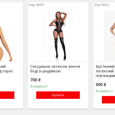
48/52
48/21
ний
Сексуальне латексне жіноче
Еротичний 
д горло
боді зі шнурівкою
латексний 
пов'язкам
700 ₴
600 ₴
В наявності
В наявності
Купити