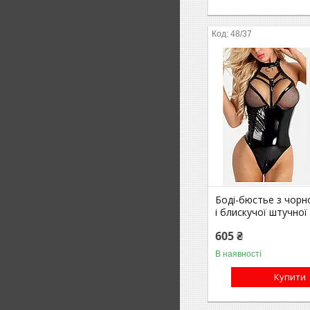
48/37
Боді-бюстье з чорн
і блискучої штучної 
605 ₴
В наявності
Купити