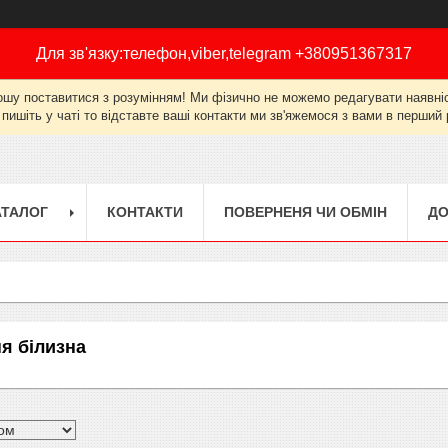
Для зв'язку:телефон,viber,telegram +380951367317
ошу поставитися з розумінням! Ми фізично не можемо редагувати наявніст
 пишіть у чаті то відставте ваші контакти ми зв'яжемося з вами в перши
АТАЛОГ
КОНТАКТИ
ПОВЕРНЕНЯ ЧИ ОБМІН
ДО
ня білизна