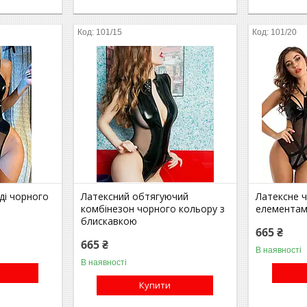
101/15
101/20
ді чорного
Латексний обтягуючий
Латексне ч
комбінезон чорного кольору з
елементам
блискавкою
665 ₴
665 ₴
В наявності
В наявності
Купити