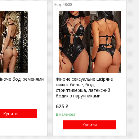
48/38
іноче боді ременями
Жіноче сексуальне шкіряне
нижнє белье, боді,
стриптизерша, латексний
бодик з наручниками.
625 ₴
Купити
В наявності
Купити