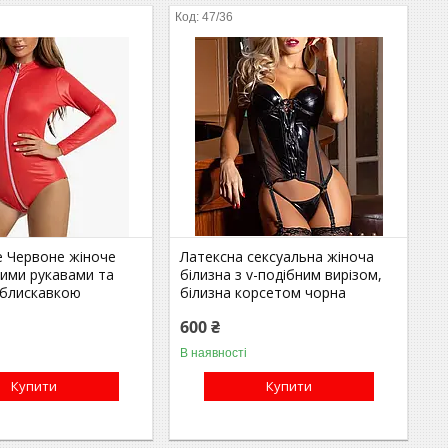
47/36
е Червоне жіноче
Латексна сексуальна жіноча
гими рукавами та
білизна з v-подібним вирізом,
-блискавкою
білизна корсетом чорна
600 ₴
В наявності
Купити
Купити