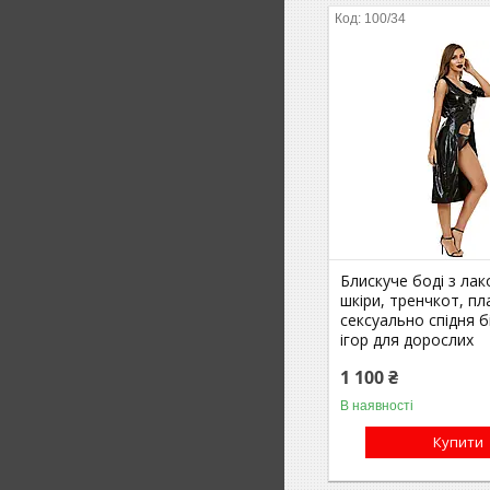
100/34
Блискуче боді з лак
шкіри, тренчкот, пл
сексуально спідня б
ігор для дорослих
1 100 ₴
В наявності
Купити