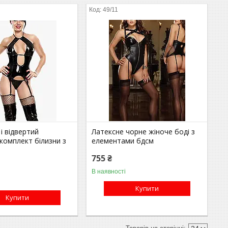
49/11
і відвертий
Латексне чорне жіноче боді з
комплект білизни з
елементами бдсм
и
755 ₴
В наявності
Купити
Купити