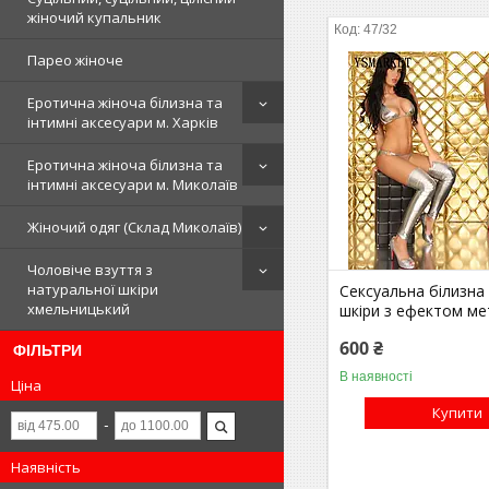
жіночий купальник
47/32
Парео жіноче
Еротична жіноча білизна та
інтимні аксесуари м. Харків
Еротична жіноча білизна та
інтимні аксесуари м. Миколаїв
Жіночий одяг (Склад Миколаїв)
Чоловіче взуття з
натуральної шкіри
Сексуальна білизна 
хмельницький
шкіри з ефектом ме
600 ₴
ФІЛЬТРИ
В наявності
Ціна
Купити
Наявність