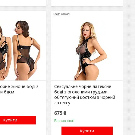
48/45
орне жіноче боді з
Сексуальне чорне латексне
и бдсм
боді з оголеними грудьми,
обтягуючий костюм з чорний
латексу
675 ₴
Купити
В наявності
Купити