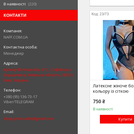
В наявності
220
23/73
КОНТАКТИ
NAFF.COM.UA
Менеджер
вулиця Волошкова, 6/1, , Софіївська
Борщагівка, Київська область, 08131,
Київ, Україна
Латексне жіноче бо
кольору із сіткою
+380 (95) 136-73-17
750 ₴
Viber/TELEGRAM
В наявності
shop.prom.adm@gmail.com
Купити