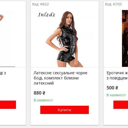
49/12
47/33
і з
Латексне сексуальне чорне
Еротичні ж
боді, комплект білизни
з повідцем
латексний
500 ₴
880 ₴
В наявності
В наявності
Купити