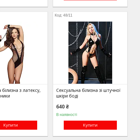
48/11
 білизна з латексу,
Сексуальна білизна зі штучної
чники
шкіри боді
640 ₴
В наявності
Купити
Купити