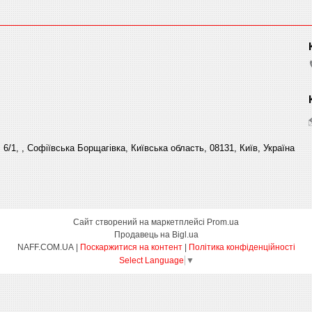
6/1, , Софіївська Борщагівка, Київська область, 08131, Київ, Україна
Сайт створений на маркетплейсі
Prom.ua
Продавець на Bigl.ua
NAFF.COM.UA |
Поскаржитися на контент
|
Політика конфіденційності
Select Language
▼