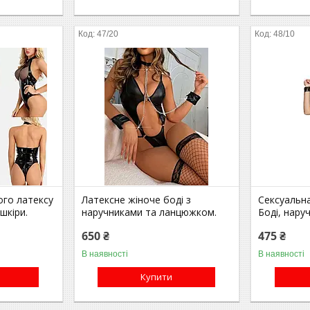
47/20
48/10
ого латексу
Латексне жіноче боді з
Сексуальна
шкіри.
наручниками та ланцюжком.
Боді, нару
650 ₴
475 ₴
В наявності
В наявності
Купити