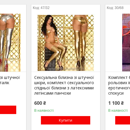
47/32
30/68
зі штучної
Сексуальна білизна зі штучної
Комплект 
талік
шкіри, комплект сексуального
рольових і
спідньої білизни з латексними
еротичного
легінсами панчохи
спокуси
600 ₴
1 100 ₴
В наявності
В наявності
Купити