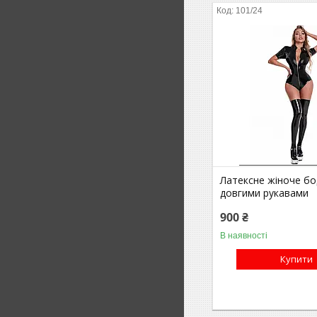
101/24
Латексне жіноче бод
довгими рукавами
900 ₴
В наявності
Купити