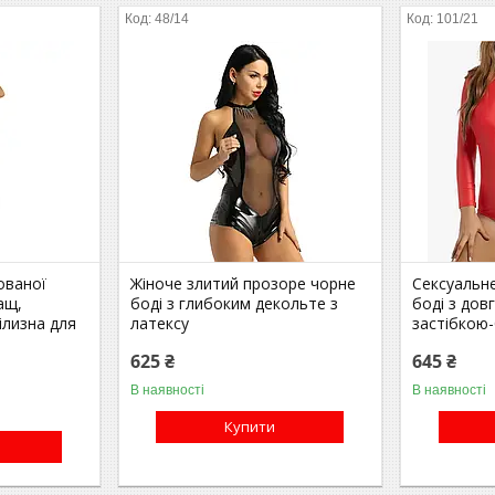
48/14
101/21
ованої
Жіноче злитий прозоре чорне
Сексуальн
ащ,
боді з глибоким декольте з
боді з дов
ілизна для
латексу
застібкою
625 ₴
645 ₴
В наявності
В наявності
Купити