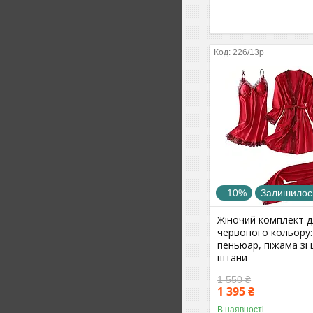
226/13р
–10%
Залишилось
Жіночий комплект д
червоного кольору:
пеньюар, піжама зі
штани
1 550 ₴
1 395 ₴
В наявності