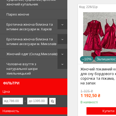
жіночий купальник
226/11р
Парео жіноче
Еротична жіноча білизна та
інтимні аксесуари м. Харків
Еротична жіноча білизна та
інтимні аксесуари м. Миколаїв
Жіночий одяг (Склад Миколаїв)
–10%
Залишилось
Чоловіче взуття з
натуральної шкіри
Жіночий піжамний 
хмельницький
для сну бордового 
сорочка та піжама,
на запах
ФІЛЬТРИ
1 325 ₴
Ціна
1 192,50 ₴
В наявності
Купити
Наявність