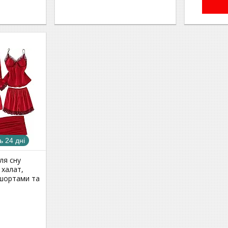
 24 дні
ля сну
 халат,
 шортами та