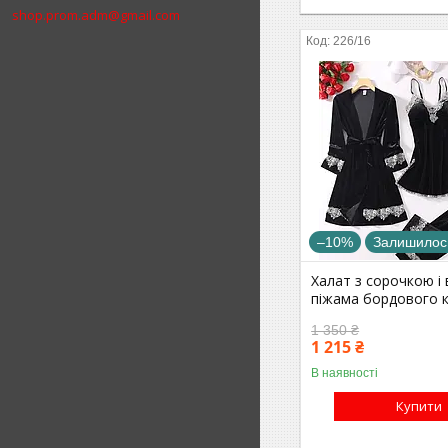
shop.prom.adm@gmail.com
226/16
–10%
Залишилось
Халат з сорочкою і
піжама бордового 
1 350 ₴
1 215 ₴
В наявності
Купити