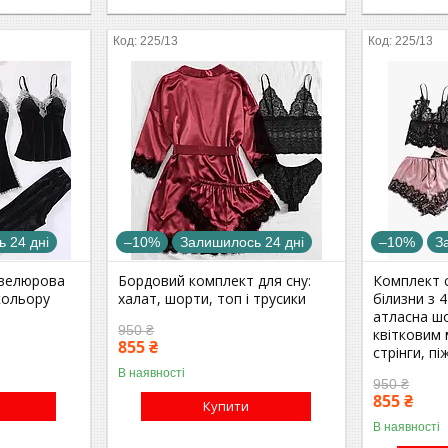
225/13
225/13
 24 дні
–10%
Залишилось 24 дні
–10%
З
 велюрова
Бордовий комплект для сну:
Комплект 
кольору
халат, шорти, топ і трусики
білизни з 
атласна ш
950 ₴
квітковим
855 ₴
стрінги, пі
В наявності
950 ₴
855 ₴
Купити
В наявності