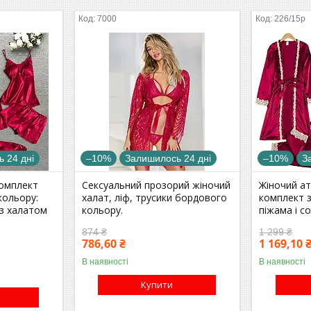
7000
226/15р
 24 дні
–10%
Залишилось 24 дні
–10%
З
комплект
Сексуальний прозорий жіночий
Жіночий а
кольору:
халат, ліф, трусики бордового
комплект 
 з халатом
кольору.
піжама і с
874 ₴
1 299 ₴
786,60 ₴
1 169,10 
В наявності
В наявності
Купити