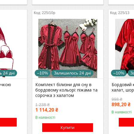
225/10р
225/13
 24 дні
–10%
Залишилось 24 дні
–10%
З
очкою
Комплект білизни для сну в
Бордовий к
бордовому кольорі: піжама та
халат, шор
сорочка з халатом
998 ₴
898,20 ₴
1 238 ₴
1 114,20 ₴
В наявності
В наявності
Купити