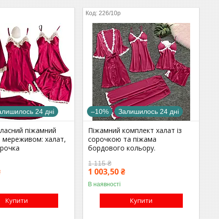
226/10р
алишилось 24 дні
–10%
Залишилось 24 дні
тласний піжамний
Піжамний комплект халат із
з мереживом: халат,
сорочкою та піжама
орочка
бордового кольору.
1 115 ₴
₴
1 003,50 ₴
В наявності
Купити
Купити