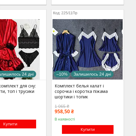
225/11Пр
алишилось 24 дні
–10%
Залишилось 24 дні
омплект для сну:
Комплект белья халат і
ти, топ і трусики
сорочка і коротка піжама
шортики і топик
1 065 ₴
958,50 ₴
В наявності
Купити
Купити