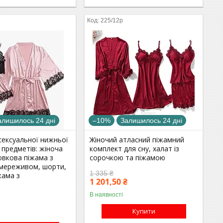
225/12р
алишилось 24 дні
–10%
Залишилось 24 дні
сексуальної нижньої
Жіночий атласний піжамний
4 предметів: жіноча
комплект для сну, халат із
овкова піжама з
сорочкою та піжамою
 мереживом, шорти,
1 335 ₴
жама з
1 201,50 ₴
В наявності
Купити