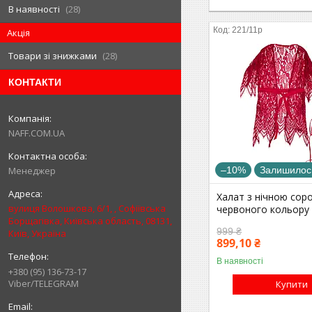
В наявності
28
221/11р
Акція
Товари зі знижками
28
КОНТАКТИ
NAFF.COM.UA
–10%
Залишилось
Менеджер
Халат з нічною сор
вулиця Волошкова, 6/1, , Софіївська
червоного кольору
Борщагівка, Київська область, 08131,
999 ₴
Київ, Україна
899,10 ₴
В наявності
+380 (95) 136-73-17
Viber/TELEGRAM
Купити