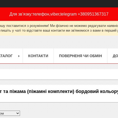
Для зв'язку:телефон,viber,telegram +380951367317
ошу поставитися з розумінням! Ми фізично не можемо редагувати наявніст
 пишіть у чаті то відставте ваші контакти ми зв'яжемося з вами в перши
АТАЛОГ
КОНТАКТИ
ПОВЕРНЕНЯ ЧИ ОБМІН
ДО
т та піжама (піжамні комплекти) бордовий кольору