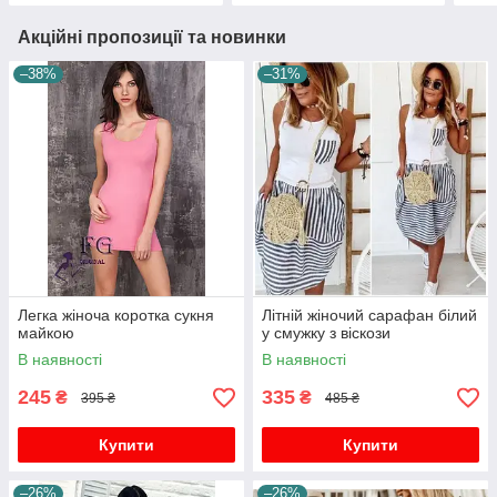
Акційні пропозиції та новинки
–38%
–31%
Легка жіноча коротка сукня
Літній жіночий сарафан білий
майкою
у смужку з віскози
В наявності
В наявності
245
335
₴
₴
395 ₴
485 ₴
Купити
Купити
–26%
–26%