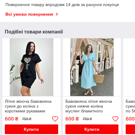
Повернення товару впродовж 14 днів за рахунок покупця
Всі умови повернення
Подібні товари компанії
Літня жіноча бавовняна
Бавовняна літня жіноча
Баво
сукня до коліна з
сукня нижче коліна
сукн
короткими рукавами
муслінг блакитного
по 5
кольору від 42 по 56
600
600
600
₴
₴
750 ₴
750 ₴
розміру
Купити
Купити