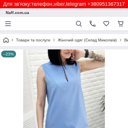
Для зв'язку:телефон,viber,telegram +380951367317
Naff.com.ua
Товари та послуги
Жіночий одяг (Склад Миколаїв)
В
–23%