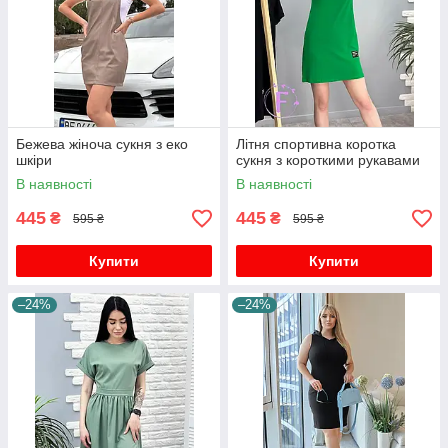
Бежева жіноча сукня з еко
Літня спортивна коротка
шкіри
сукня з короткими рукавами
В наявності
В наявності
445
445
₴
₴
595 ₴
595 ₴
Купити
Купити
–24%
–24%