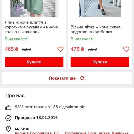
Літнє жіноче плаття з
короткими рукавами нижче
Вільна літня жіноча сукня,
коліна в кольорах
подовжена футболка
В наявності
В наявності
465
475
₴
₴
615 ₴
625 ₴
Купити
Купити
Показати ще
Про нас
98% позитивних з 188 відгуків за рік
Працює з 18.01.2016
м. Київ
вулиця Волошкова, 6/1, , Софіївська Борщагівка, Київська