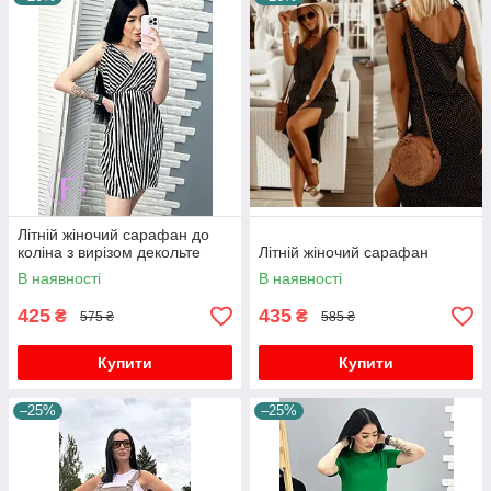
Літній жіночий сарафан до
коліна з вирізом декольте
Літній жіночий сарафан
В наявності
В наявності
425
435
₴
₴
575 ₴
585 ₴
Купити
Купити
–25%
–25%