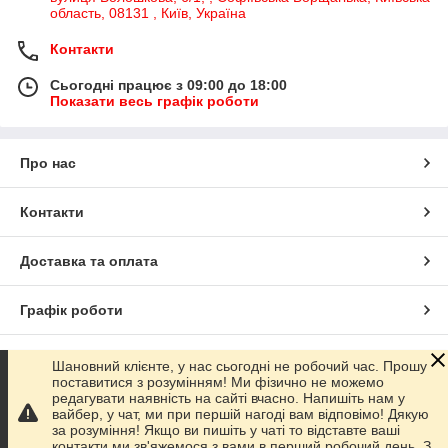
область, 08131 , Київ, Україна
Контакти
Сьогодні працює з 09:00 до 18:00
Показати весь графік роботи
Про нас
Контакти
Доставка та оплата
Графік роботи
Повна версія сайту
Шановний клієнте, у нас сьогодні не робочий час. Прошу
поставитися з розумінням! Ми фізично не можемо
редагувати наявність на сайті вчасно. Напишіть нам у
Сайт створено на маркетплейсі
Prom.ua
вайбер, у чат, ми при першій нагоді вам відповімо! Дякую
за розуміння! Якщо ви пишіть у чаті то відставте ваші
контакти ми зв'яжемося з вами в перший робочий день. З