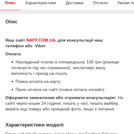
Опис
Характеристики
Доставка
Оплата
Умови п
Опис
Наш сайт
NAFF.COM.UA
, для консультації наш
телефон або Viber
Оплата
:
Накладений платіж із попередньою 100 грн (різницю
оплачуєте під час отримання), заплатовує вашу
вапняність і прихід на пошту
Повна оплата на карту
Пром оплата на сайті (повна оплата онлайн)
Оформити замовлення або отримати консультацію:
На
сайті через кошик 24 години, пишіть у чаті, пишіть вайбер,
вкажіть код товару або приєднай фото, якщо є питання.
Характеристики моделі
Стильний літній костюм «Love story» від Fashion Girl має