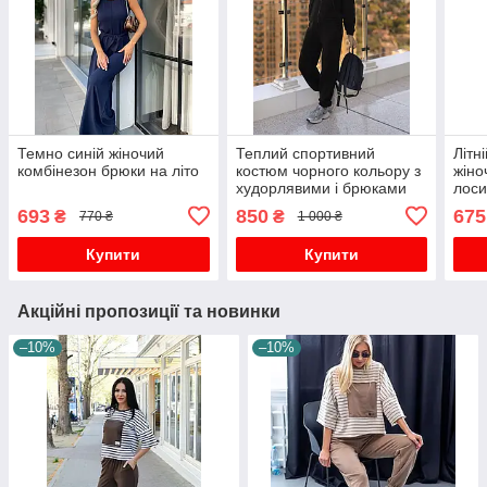
Темно синій жіночий
Теплий спортивний
Літн
комбінезон брюки на літо
костюм чорного кольору з
жіно
худорлявими і брюками
лоси
693
850
675
₴
₴
770 ₴
1 000 ₴
Купити
Купити
Акційні пропозиції та новинки
–10%
–10%