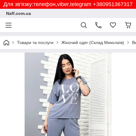
Для зв'язку:телефон,viber,telegram +380951367317
Naff.com.ua
Товари та послуги
Жіночий одяг (Склад Миколаїв)
В