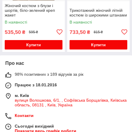
Жіночий костюм з блузи і
шортів, біло-зелений креп
Трикотажний жіночий літній
жакет
костюм із широкими штанами
В наявності
В наявності
535,50
733,50
₴
₴
595 ₴
815 ₴
Купити
Купити
Про нас
98% позитивних з 189 відгуків за рік
Працює з 18.01.2016
м. Київ
вулиця Волошкова, 6/1, , Софіївська Борщагівка, Київська
область, 08131 , Київ, Україна
Контакти
Сьогодні вихідний
Показати весь графік роботи