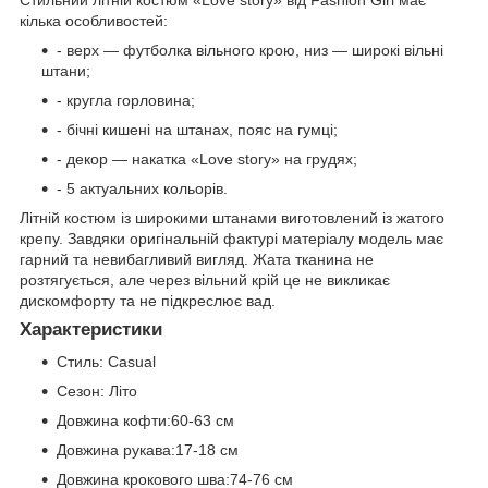
кілька особливостей:
- верх — футболка вільного крою, низ — широкі вільні
штани;
- кругла горловина;
- бічні кишені на штанах, пояс на гумці;
- декор — накатка «Love story» на грудях;
- 5 актуальних кольорів.
Літній костюм із широкими штанами виготовлений із жатого
крепу. Завдяки оригінальній фактурі матеріалу модель має
гарний та невибагливий вигляд. Жата тканина не
розтягується, але через вільний крій це не викликає
дискомфорту та не підкреслює вад.
Характеристики
Стиль: Casual
Сезон: Літо
Довжина кофти:60-63 см
Довжина рукава:17-18 см
Довжина крокового шва:74-76 см