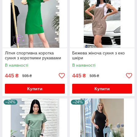
Літня спортивна коротка
Бежева жіноча сукня з еко
сукня з короткими рукавами
шкіри
В наявності
В наявності
445
445
₴
₴
595 ₴
595 ₴
Купити
Купити
–24%
–24%