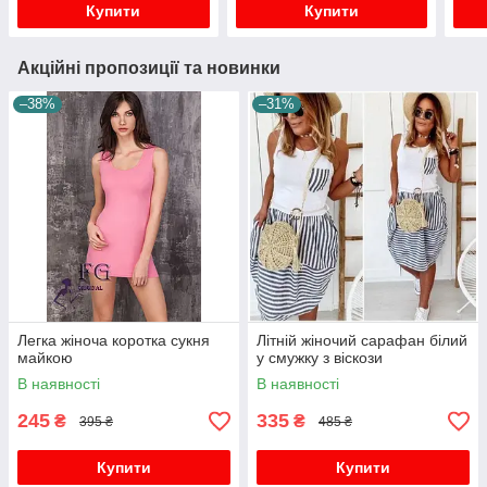
Купити
Купити
Акційні пропозиції та новинки
–38%
–31%
Легка жіноча коротка сукня
Літній жіночий сарафан білий
майкою
у смужку з віскози
В наявності
В наявності
245
335
₴
₴
395 ₴
485 ₴
Купити
Купити