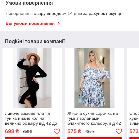
Умови повернення
Повернення товару впродовж 14 днів за рахунок покупця
Всі умови повернення
Подібні товари компанії
Жіноче зимове плаття
Жіноча сукня сорочка на
Спор
туніка нижче коліна
гумі з воланами
худи
великих розміру від 42 до
блакитного кольору, від 42
віль
56 білого кольору
до 56 розміру
розм
698
575
573
₴
₴
850 ₴
725 ₴