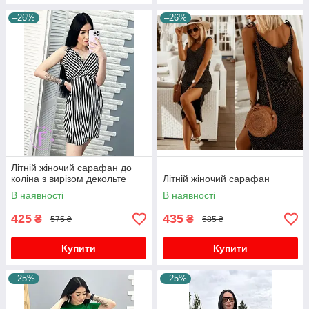
–26%
–26%
Літній жіночий сарафан до
коліна з вирізом декольте
Літній жіночий сарафан
В наявності
В наявності
425
435
₴
₴
575 ₴
585 ₴
Купити
Купити
–25%
–25%