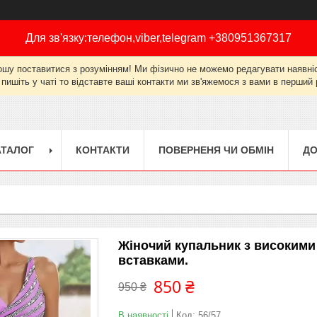
Для зв'язку:телефон,viber,telegram +380951367317
ошу поставитися з розумінням! Ми фізично не можемо редагувати наявніст
 пишіть у чаті то відставте ваші контакти ми зв'яжемося з вами в перши
АТАЛОГ
КОНТАКТИ
ПОВЕРНЕНЯ ЧИ ОБМІН
ДО
Жіночий купальник з високими
вставками.
850 ₴
950 ₴
В наявності
Код:
56/57