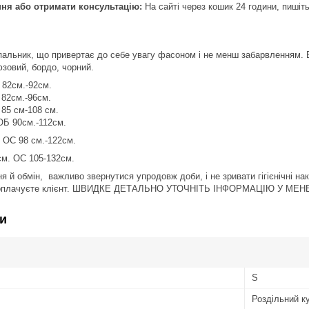
я або отримати консультацію:
На сайті через кошик 24 години, пишіть
пальник, що привертає до себе увагу фасоном і не менш забарвленням.
юзовий, бордо, чорний.
 82см.-92см.
82см.-96см.
85 см-108 см.
ОБ 90см.-112см.
 ОС 98 см.-122см.
см. ОС 105-132см.
я й обмін, важливо звернутися упродовж доби, і не зривати гігієнічні на
и оплачуєте клієнт. ШВИДКЕ ДЕТАЛЬНО УТОЧНІТЬ ІНФОРМАЦІЮ У МЕН
и
S
Роздільний к