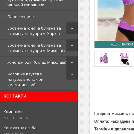
жіночий купальник
Парео жіноче
Еротична жіноча білизна та
інтимні аксесуари м. Харків
–11%
Еротична жіноча білизна та
інтимні аксесуари м. Миколаїв
Жіночий одяг (Склад Миколаїв)
Чоловіче взуття з
натуральної шкіри
хмельницький
КОНТАКТИ
Інтернет-магазин, н
NAFF.COM.UA
Оплата: накладене п
Терміни відправлен