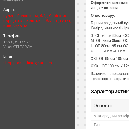
Менеджер
Оформити замовленн
якщо є питання.
вулиця Волошкова, 6/1, , Софіївська
Опис товару:
Борщагівка, Київська область, 08131,
Гарний роздільний ку
Київ, Україна
Колір у наявності бір
З ОГ 70 см-83см. ОС
M ОГ 75см-85см. ОС 
+380 (95) 136-73-17
L ОГ 80см.-95 см ОС 
Viber/TELEGRAM
XL ОГ 90см.-100см. 
XXL ОГ 95 см-105 см.
shop.prom.adm@gmail.com
XXXL ОГ 100 см.-112
Важливо: є поверненн
Транспортні витрат
Характеристик
Основні
Міжнародний розмір
Тип