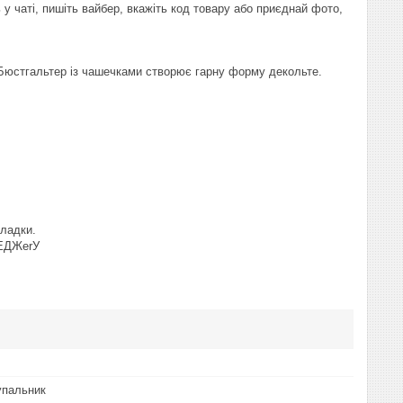
 у чаті, пишіть вайбер, вкажіть код товару або приєднай фото,
 Бюстгальтер із чашечками створює гарну форму декольте.
кладки.
ЕДЖerУ
упальник