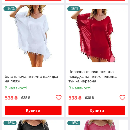
–16%
–16%
Червона жіноча пляжна
Біла жіноча пляжна накидка
накидка на пляж, пляжна
на пляж
туніка червона
В наявності
В наявності
538
538
₴
₴
638 ₴
638 ₴
Купити
Купити
–16%
–16%