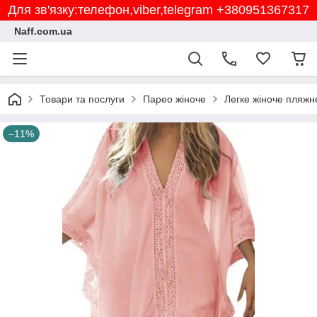
Для зв'язку:телефон,viber,telegram +380951367317
Naff.com.ua
Товари та послуги
Парео жіноче
Легке жіноче пляжн
–11%