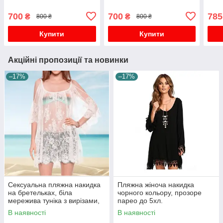
700
700
785
₴
₴
800 ₴
800 ₴
Купити
Купити
Акційні пропозиції та новинки
–17%
–17%
Сексуальна пляжна накидка
Пляжна жіноча накидка
на бретельках, біла
чорного кольору, прозоре
мережива туніка з вирізами,
парео до 5хл.
пляжна накидка
В наявності
В наявності