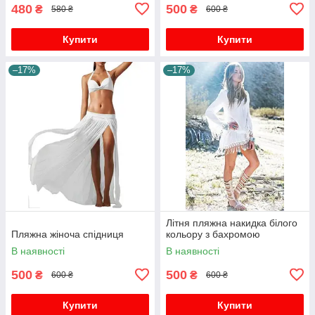
480
500
₴
₴
580 ₴
600 ₴
Купити
Купити
–17%
–17%
Літня пляжна накидка білого
Пляжна жіноча спідниця
кольору з бахромою
В наявності
В наявності
500
500
₴
₴
600 ₴
600 ₴
Купити
Купити