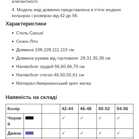
елегантності.
Модель міді довжини представлена в п’яти модних
кольорах і розмірах від 42 до 56.
Характеристики
Стиль:Casual
Сезон:Літо
Довжина:108,109,111,115 см
Довжина рукава від горловини: 28,31,35,38 см
Напівобсяг грудей:56,60,66,70 см
Напівобсяг стегон:46,50,55,61 см
Матеріал:Американський креп жатка
Наявність на складі
Колір
42-44
46-48
50-52
54-56
Чорни
✓
✓
✓
✓
й
Джинс
✓
✓
✓
✓