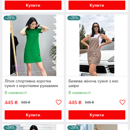
Купити
Купити
–25%
–25%
Літня спортивна коротка
Бежева жіноча сукня з еко
сукня з короткими рукавами
шкіри
В наявності
В наявності
445
445
₴
₴
595 ₴
595 ₴
Купити
Купити
–24%
–24%