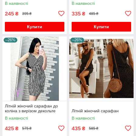
В наявності
В наявності
245
335
₴
₴
395 ₴
485 ₴
Купити
Купити
–26%
–26%
Літній жіночий сарафан до
коліна з вирізом декольте
Літній жіночий сарафан
В наявності
В наявності
425
435
₴
₴
575 ₴
585 ₴