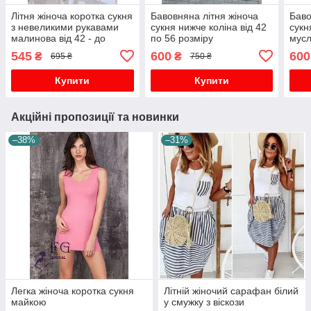
Літня жіноча коротка сукня
Бавовняна літня жіноча
Баво
з невеликими рукавами
сукня нижче коліна від 42
сукн
малинова від 42 - до
по 56 розміру
мусл
великого 56 розміру
від 
545
600
600
₴
₴
695 ₴
750 ₴
Купити
Купити
Акційні пропозиції та новинки
–38%
–31%
Легка жіноча коротка сукня
Літній жіночий сарафан білий
майкою
у смужку з віскози