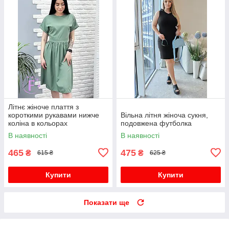
Літнє жіноче плаття з
короткими рукавами нижче
Вільна літня жіноча сукня,
коліна в кольорах
подовжена футболка
В наявності
В наявності
465
475
₴
₴
615 ₴
625 ₴
Купити
Купити
Показати ще