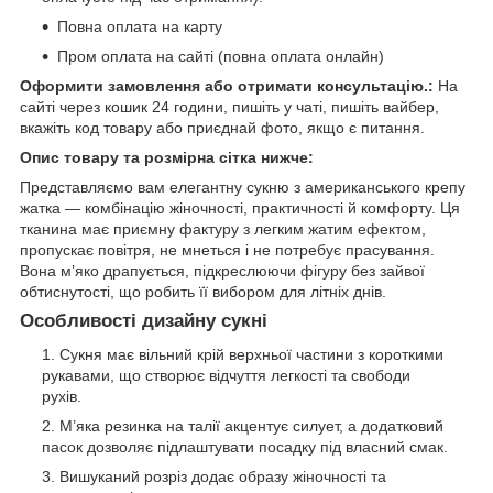
Повна оплата на карту
Пром оплата на сайті (повна оплата онлайн)
Оформити замовлення або отримати консультацію.:
На
сайті через кошик 24 години, пишіть у чаті, пишіть вайбер,
вкажіть код товару або приєднай фото, якщо є питання.
Опис товару та розмірна сітка нижче:
Представляємо вам елегантну сукню з американського крепу
жатка — комбінацію жіночності, практичності й комфорту. Ця
тканина має приємну фактуру з легким жатим ефектом,
пропускає повітря, не мнеться і не потребує прасування.
Вона м’яко драпується, підкреслюючи фігуру без зайвої
обтиснутості, що робить її вибором для літніх днів.
Особливості дизайну сукні
Сукня має вільний крій верхньої частини з короткими
рукавами, що створює відчуття легкості та свободи
рухів.
М’яка резинка на талії акцентує силует, а додатковий
пасок дозволяє підлаштувати посадку під власний смак.
Вишуканий розріз додає образу жіночності та