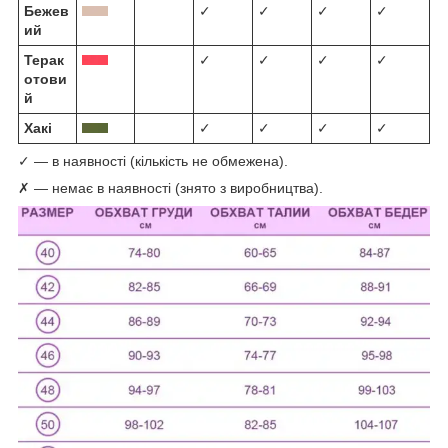
Бежев
✓
✓
✓
✓
ий
Терак
✓
✓
✓
✓
отови
й
Хакі
✓
✓
✓
✓
✓ — в наявності (кількість не обмежена).
✗ — немає в наявності (знято з виробництва).