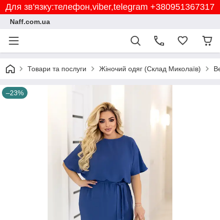
Для зв'язку:телефон,viber,telegram +380951367317
Naff.com.ua
Товари та послуги
Жіночий одяг (Склад Миколаїв)
В
–23%