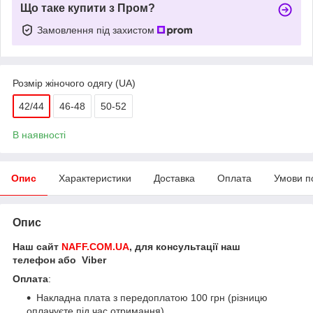
Що таке купити з Пром?
Замовлення під захистом
Розмір жіночого одягу (UA)
42/44
46-48
50-52
В наявності
Опис
Характеристики
Доставка
Оплата
Умови п
Опис
Наш сайт
NAFF.COM.UA
, для консультації наш
телефон або Viber
Оплата
:
Накладна плата з передоплатою 100 грн (різницю
оплачуєте під час отримання).