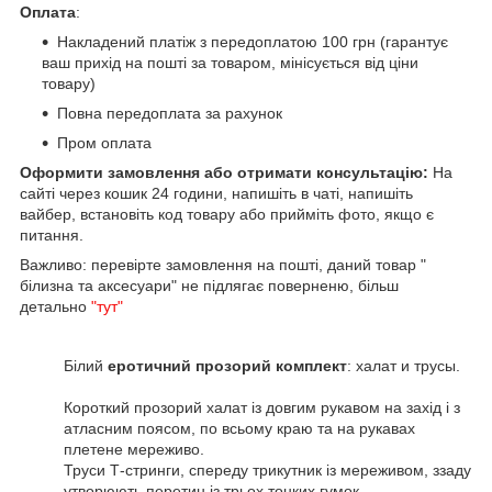
Оплата
:
Накладений платіж з передоплатою 100 грн (гарантує
ваш прихід на пошті за товаром, мінісується від ціни
товару)
Повна передоплата за рахунок
Пром оплата
Оформити замовлення або отримати консультацію:
На
сайті через кошик 24 години, напишіть в чаті, напишіть
вайбер, встановіть код товару або прийміть фото, якщо є
питання.
Важливо: перевірте замовлення на пошті, даний товар "
білизна та аксесуари" не підлягає поверненю, більш
детально
"тут"
Білий
еротичний прозорий комплект
: халат и трусы.
Короткий прозорий халат із довгим рукавом на захід і з
атласним поясом, по всьому краю та на рукавах
плетене мереживо.
Труси Т-стринги, спереду трикутник із мереживом, ззаду
утворюють перетин із трьох тонких гумок.