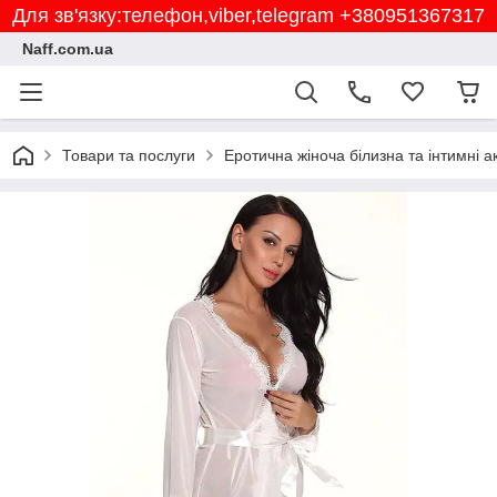
Для зв'язку:телефон,viber,telegram +380951367317
Naff.com.ua
Товари та послуги
Еротична жіноча білизна та інтимні 