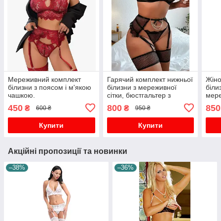
Мереживний комплект
Гарячий комплект нижньої
Жіно
білизни з поясом і м'якою
білизни з мереживної
біли
чашкою.
сітки, бюстгальтер з
мере
порожнім ланцюжком і
трус
450
800
850
₴
₴
600 ₴
950 ₴
стрінги з підв'язками,
пред
жіноча сексуальна н
Купити
Купити
Акційні пропозиції та новинки
–38%
–36%