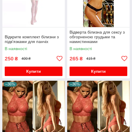
Відверта білизна для сексу з
Відкрите комплект білизни з
обгорненою грудьми та
підв'язками для панчіх
намистинками
В наявності
В наявності
250
265
₴
₴
400 ₴
415 ₴
Купити
Купити
–36%
–36%