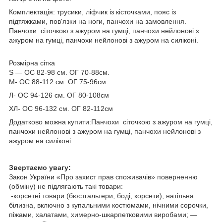
Комплектація: трусики, ліфчик із кісточками, пояс із
підтяжками, пов'язки на ноги, панчохи на замовлення.
Панчохи сіточкою з ажуром на гумці, панчохи нейлонові з
ажуром на гумці, панчохи нейлонові з ажуром на силіконі.
Розмірна сітка
S — ОС 82-98 см. ОГ 70-88см.
M- ОС 88-112 см. ОГ 75-96см
Л- ОС 94-126 см. ОГ 80-108см
ХЛ- ОС 96-132 см. ОГ 82-112см
Додатково можна купити:Панчохи сіточкою з ажуром на гумці,
панчохи нейлонові з ажуром на гумці, панчохи нейлонові з
ажуром на силіконі
Звертаємо увагу:
Закон України «Про захист прав споживачів» поверненню
(обміну) не підлягають такі товари:
-корсетні товари (бюстгальтери, боді, корсети), натільна
білизна, включно з купальними костюмами, нічними сорочки,
піжами, халатами, химерно-шкарпетковими виробами; —