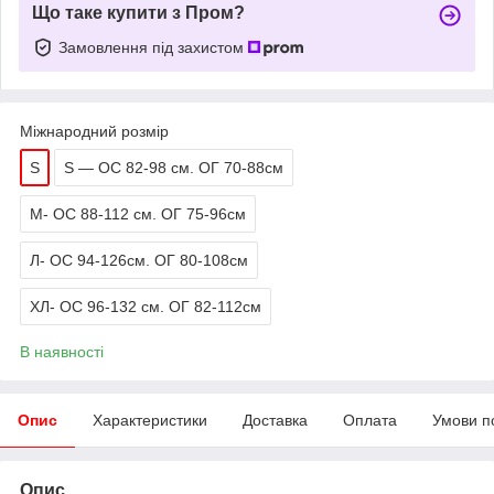
Що таке купити з Пром?
Замовлення під захистом
Міжнародний розмір
S
S — ОС 82-98 см. ОГ 70-88см
M- ОС 88-112 см. ОГ 75-96см
Л- ОС 94-126см. ОГ 80-108см
ХЛ- ОС 96-132 см. ОГ 82-112см
В наявності
Опис
Характеристики
Доставка
Оплата
Умови п
Опис