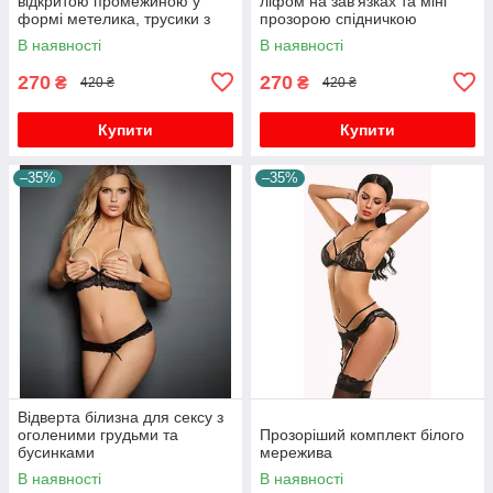
відкритою промежиною у
ліфом на зав'язках та міні
формі метелика, трусики з
прозорою спідничкою
відкритою промежиною, G-
В наявності
В наявності
стринги з відкриту
270
270
₴
₴
420 ₴
420 ₴
Купити
Купити
–35%
–35%
Відверта білизна для сексу з
оголеними грудьми та
Прозоріший комплект білого
бусинками
мережива
В наявності
В наявності