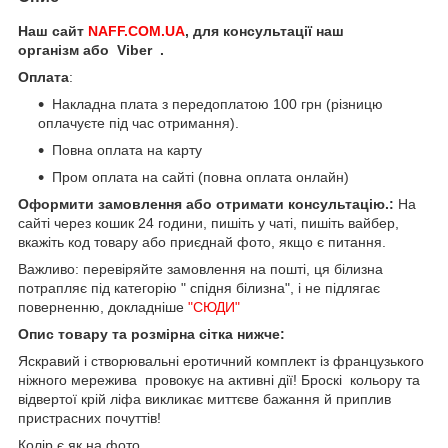
Наш сайт
NAFF.COM.UA
, для консультації наш
організм або Viber .
Оплата
:
Накладна плата з передоплатою 100 грн (різницю
оплачуєте під час отримання).
Повна оплата на карту
Пром оплата на сайті (повна оплата онлайн)
Оформити замовлення або отримати консультацію.:
На
сайті через кошик 24 години, пишіть у чаті, пишіть вайбер,
вкажіть код товару або приєднай фото, якщо є питання.
Важливо: перевіряйте замовлення на пошті, ця білизна
потрапляє під категорію " спідня білизна", і не підлягає
поверненню, докладніше
"СЮДИ"
Опис товару та розмірна сітка нижче:
Яскравий і створювальні еротичний комплект із французького
ніжного мережива провокує на активні дії! Броскі кольору та
відвертої крій ліфа викликає миттєве бажання й приплив
пристрасних почуттів!
Колір є як на фото.