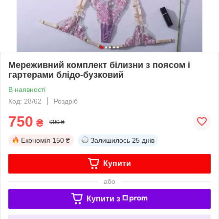
Мереживний комплект білизни з поясом і
гартерами блідо-бузковий
В наявності
Код: 28/62
Роздріб
750
₴
900 ₴
Економія
150 ₴
Залишилось
25 днів
Купити
або
Купити з