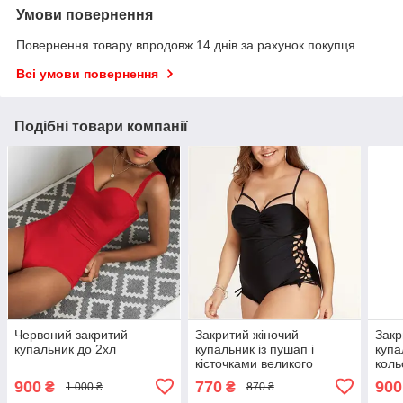
Умови повернення
Повернення товару впродовж 14 днів за рахунок покупця
Всі умови повернення
Подібні товари компанії
Червоний закритий
Закритий жіночий
Закр
купальник до 2хл
купальник із пушап і
купа
кісточками великого
коль
розміру до хл
900
770
900
₴
₴
1 000 ₴
870 ₴