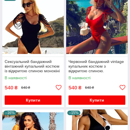
Сексуальний бандажний
Червоний бандажний vintage
вінтажний купальний костюм
купальник костюм з
із відкритою спиною монокіні
відкритою спиною.
боді пляжний одяг плавання
В наявності
В наявності
540
540
₴
₴
640 ₴
640 ₴
Купити
Купити
–16%
–15%