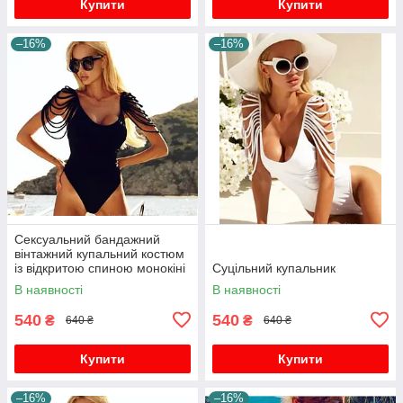
Купити
Купити
–16%
–16%
Сексуальний бандажний
вінтажний купальний костюм
із відкритою спиною монокіні
Суцільний купальник
боді пляжний одяг плавання
В наявності
В наявності
540
540
₴
₴
640 ₴
640 ₴
Купити
Купити
–16%
–16%