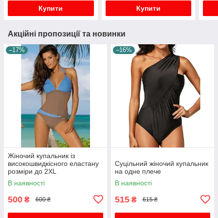
Купити
Купити
Акційні пропозиції та новинки
–17%
–16%
Жіночий купальник із
високошвидкісного еластану
Суцільний жіночий купальник
розміри до 2XL
на одне плече
В наявності
В наявності
500
515
₴
₴
600 ₴
615 ₴