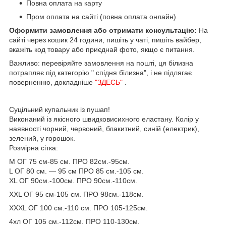
Повна оплата на карту
Пром оплата на сайті (повна оплата онлайн)
Оформити замовлення або отримати консультацію:
На
сайті через кошик 24 години, пишіть у чаті, пишіть вайбер,
вкажіть код товару або приєднай фото, якщо є питання.
Важливо: перевіряйте замовлення на пошті, ця білизна
потрапляє під категорію " спідня білизна", і не підлягає
поверненню, докладніше
"ЗДЕСЬ"
.
Суцільний купальник із пушап!
Виконаний із якісного швидковисихного еластану. Колір у
наявності чорний, червоний, блакитний, синій (електрик),
зелений, у горошок.
Розмірна сітка:
M ОГ 75 см-85 см. ПРО 82см.-95см.
L ОГ 80 см. — 95 см ПРО 85 см.-105 см.
XL ОГ 90см.-100см. ПРО 90см.-110см.
XXL ОГ 95 см-105 см. ПРО 98см.-118см.
XXXL ОГ 100 см.-110 см. ПРО 105-125см.
4хл ОГ 105 см.-112см. ПРО 110-130см.