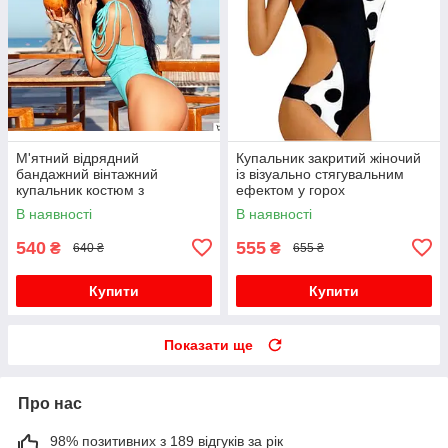
М'ятний відрядний
Купальник закритий жіночий
бандажний вінтажний
із візуально стягувальним
купальник костюм з
ефектом у горох
відкритою спиною
В наявності
В наявності
540
555
₴
₴
640 ₴
655 ₴
Купити
Купити
Показати ще
Про нас
98% позитивних з 189 відгуків за рік