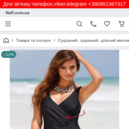
Для зв'язку:телефон,viber,telegram +380951367317
Naff.com.ua
Товари та послуги
Суцільний, суцільний, цілісний жіноч
–11%