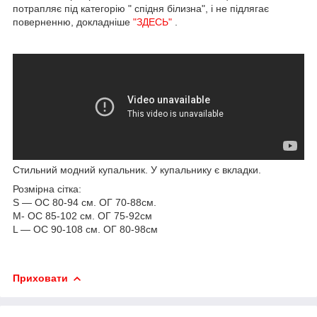
потрапляє під категорію " спідня білизна", і не підлягає
поверненню, докладніше
"ЗДЕСЬ"
.
Стильний модний купальник. У купальнику є вкладки.
Розмірна сітка:
S — ОС 80-94 см. ОГ 70-88см.
M- ОС 85-102 см. ОГ 75-92см
L — ОС 90-108 см. ОГ 80-98см
Приховати