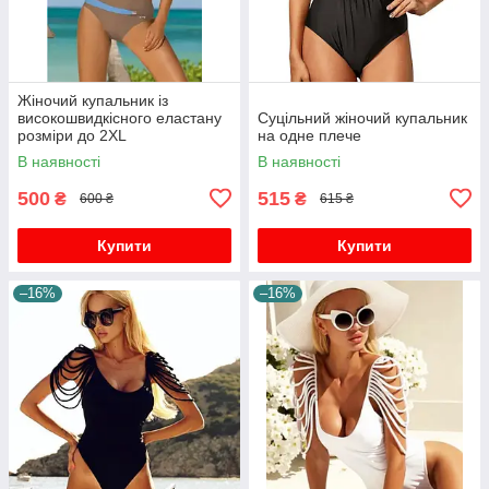
Жіночий купальник із
високошвидкісного еластану
Суцільний жіночий купальник
розміри до 2XL
на одне плече
В наявності
В наявності
500
515
₴
₴
600 ₴
615 ₴
Купити
Купити
–16%
–16%