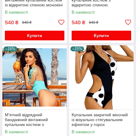
із відкритою спиною монокіні
відкритою спиною.
боді пляжний одяг плавання
В наявності
В наявності
540
540
₴
₴
640 ₴
640 ₴
Купити
Купити
–16%
–15%
М'ятний відрядний
Купальник закритий жіночий
бандажний вінтажний
із візуально стягувальним
купальник костюм з
ефектом у горох
відкритою спиною
В наявності
В наявності