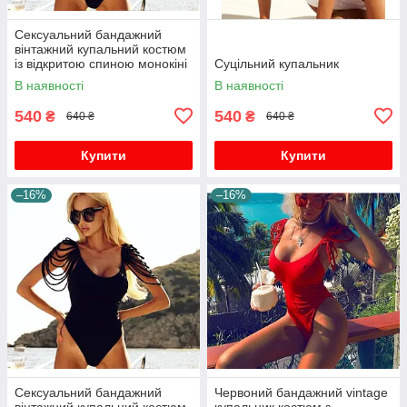
Сексуальний бандажний
вінтажний купальний костюм
із відкритою спиною монокіні
Суцільний купальник
боді пляжний одяг плавання
В наявності
В наявності
540
540
₴
₴
640 ₴
640 ₴
Купити
Купити
–16%
–16%
Сексуальний бандажний
Червоний бандажний vintage
вінтажний купальний костюм
купальник костюм з