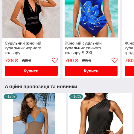
Суцільний жіночий
Жіночий суцільний
Жіно
купальник чорного
купальник синього
купа
кольору
кольору S-2Xl
град
Суці
728
700
780
₴
₴
828 ₴
800 ₴
ефе
Купити
Купити
Акційні пропозиції та новинки
–17%
–16%