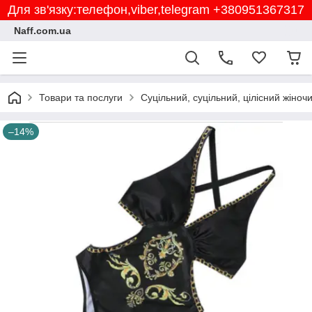
Для зв'язку:телефон,viber,telegram +380951367317
Naff.com.ua
Товари та послуги
Суцільний, суцільний, цілісний жіноч
–14%