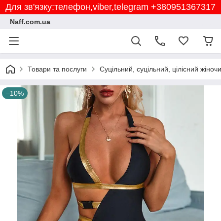
Для зв'язку:телефон,viber,telegram +380951367317
Naff.com.ua
Товари та послуги
Суцільний, суцільний, цілісний жіноч
–10%