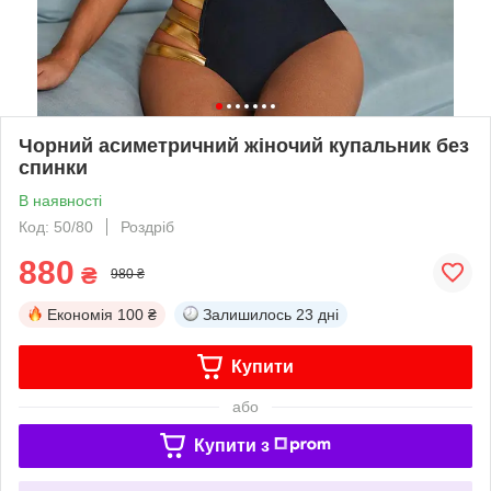
Чорний асиметричний жіночий купальник без
спинки
В наявності
Код: 50/80
Роздріб
880
₴
980 ₴
Економія
100 ₴
Залишилось
23 дні
Купити
або
Купити з