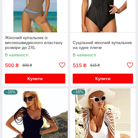
Жіночий купальник із
високошвидкісного еластану
Суцільний жіночий купальник
розміри до 2XL
на одне плече
В наявності
В наявності
500
515
₴
₴
600 ₴
615 ₴
Купити
Купити
–16%
–16%