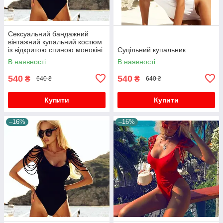
Сексуальний бандажний
вінтажний купальний костюм
із відкритою спиною монокіні
Суцільний купальник
боді пляжний одяг плавання
В наявності
В наявності
540
540
₴
₴
640 ₴
640 ₴
Купити
Купити
–16%
–16%