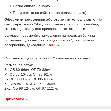
Повна оплата на карту
Пром оплата на сайті (повна оплата онлайн)
Оформити замовлення або отримати консультацію:
На
сайті через кошик 24 години, пишіть у чаті, пишіть вайбер,
вкажіть код товару або приєднай фото, якщо є питання.
Важливо: перевіряйте замовлення на пошті, ця білизна
потрапляє під категорію " спідня білизна", і не підлягає
поверненню, докладніше
"ЗДЕСЬ"
.
Стильний модний купальник. У купальнику є вкладки.
Размерная сетка:
S - ОБ 80-96см. ОГ 70-88см.
M- ОБ 85-104см. ОГ 75-92см
L - ОБ 90-112см. ОГ 80-100см
ХL- ОБ 95-118см. ОГ 84-106см.
2ХL- ОБ 98-124см. ОГ 87-112см.
Приховати