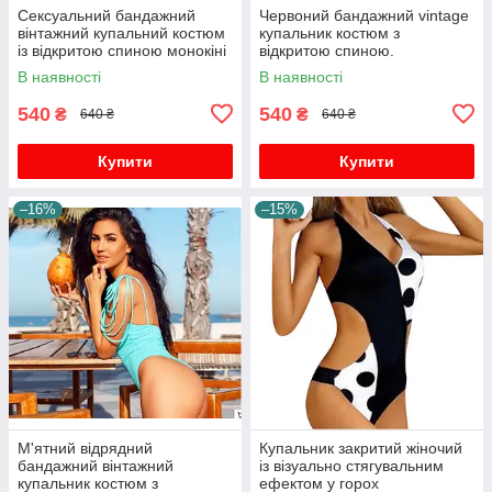
Сексуальний бандажний
Червоний бандажний vintage
вінтажний купальний костюм
купальник костюм з
із відкритою спиною монокіні
відкритою спиною.
боді пляжний одяг плавання
В наявності
В наявності
540
540
₴
₴
640 ₴
640 ₴
Купити
Купити
–16%
–15%
М'ятний відрядний
Купальник закритий жіночий
бандажний вінтажний
із візуально стягувальним
купальник костюм з
ефектом у горох