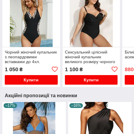
Чорний жіночий купальник
Сексуальний цілісний
Біли
з леопардовими
жіночий купальник
асим
вставками до 4хл.
великого розміру чорного
кольору
1 050
1 100
880
₴
₴
Купити
Купити
Акційні пропозиції та новинки
–17%
–16%