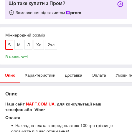
Що таке купити з Пром?
Замовлення під захистом
Міжнародний розмір
S
M
Л
Хл
2хл
В наявності
Опис
Характеристики
Доставка
Оплата
Умови п
Опис
Наш сайт
NAFF.COM.UA
, для консультації наш
телефон або Viber
Оплата
:
Накладна плата з передоплатою 100 грн (різницю
оплачуєте під час отримання)