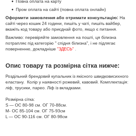
Повна оплата на карту
Пром оплата на сайті (повна оплата онлайн)
Оформити замовлення або отримати консультацію:
На
сайті через кошик 24 години, пишіть у чаті, пишіть вайбер,
вкажіть код товару або приєднай фото, якщо є питання.
Важливо: перевіряйте замовлення на пошті, ця білизна
потрапляє під категорію " спідня білизна", і не підлягає
поверненню, докладніше
"ЗДЕСЬ"
.
Опис товару та розмірна сітка нижче:
Роздільний брендовий купальник із якісного швидковисихного
еластану. Колір у наявності рожевий, кавовий. Комплектація:
ліф, трусики, парео. Ліф із вкладками.
Розмірна сітка:
S — ОС 80-98 см. ОГ 70-88см.
M- ОС 85-104 см. ОГ 75-93см
L — ОС 90-116 см. ОГ 80-98см