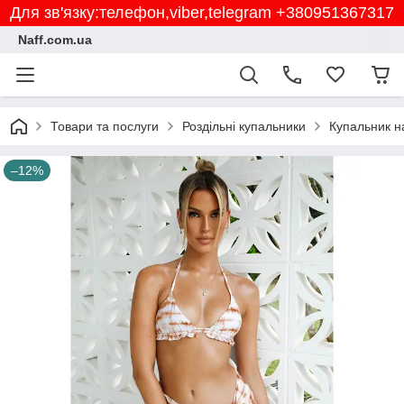
Для зв'язку:телефон,viber,telegram +380951367317
Naff.com.ua
Товари та послуги
Роздільні купальники
Купальник на
–12%