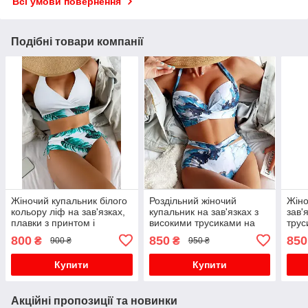
Всі умови повернення
Подібні товари компанії
Жіночий купальник білого
Роздільний жіночий
Жіно
кольору ліф на зав'язках,
купальник на зав'язках з
зав'
плавки з принтом і
високими трусиками на
трус
завищена талія
твердому пушапі
пуша
800
850
850
₴
₴
900 ₴
950 ₴
розл
Купити
Купити
Акційні пропозиції та новинки