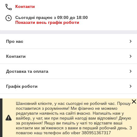
Контакти
Сьогодні працює з 09:00 до 18:00
Показати весь графік роботи
Про нас
Контакти
Доставка та оплата
Графік роботи
Повна версія сайту
Шановний клієнте, у нас сьогодні не робочий час. Прошу
поставитися з розумінням! Ми фізично не можемо
редагувати наявність на сайті вчасно. Напишіть нам у
Сайт створено на маркетплейсі
Prom.ua
вайбер, у чат, ми при першій нагоді вам відповімо! Дякую
за розуміння! Якщо ви пишіть у чаті то відставте ваші
контакти ми зв'яжемося з вами в перший робочий день. З
Політика конфіденційності
повагою наш телефон або viber 380951367317