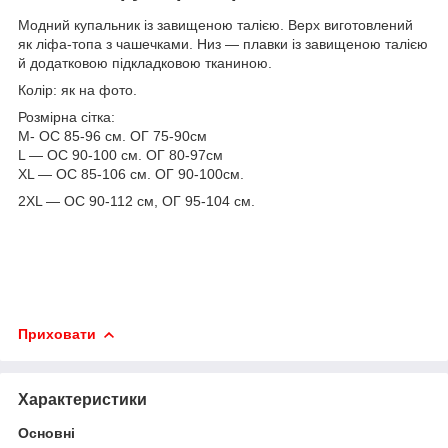
Модний купальник із завищеною талією. Верх виготовлений
як ліфа-топа з чашечками. Низ — плавки із завищеною талією
й додатковою підкладковою тканиною.
Колір: як на фото.
Розмірна сітка:
M- ОС 85-96 см. ОГ 75-90см
L — ОС 90-100 см. ОГ 80-97см
XL — ОС 85-106 см. ОГ 90-100см.
2XL — ОС 90-112 см, ОГ 95-104 см.
Приховати
Характеристики
Основні