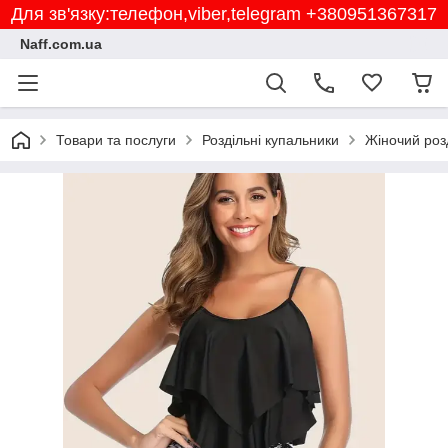
Для зв'язку:телефон,viber,telegram +380951367317
Naff.com.ua
Товари та послуги
Роздільні купальники
Жіночий роз