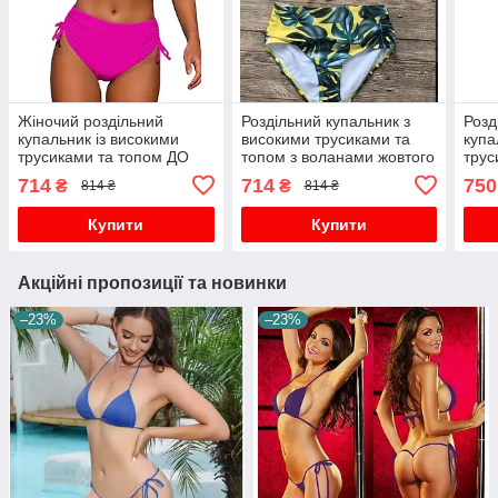
Жіночий роздільний
Роздільний купальник з
Розд
купальник із високими
високими трусиками та
купа
трусиками та топом ДО
топом з воланами жовтого
трус
2ХЛ
кольору.
714
714
750
₴
₴
814 ₴
814 ₴
Купити
Купити
Акційні пропозиції та новинки
–23%
–23%