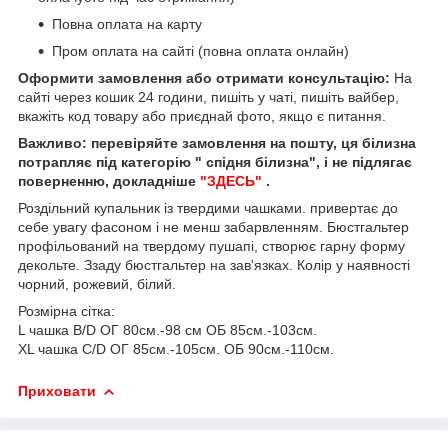
Повна оплата на карту
Пром оплата на сайті (повна оплата онлайн)
Оформити замовлення або отримати консультацію:
На
сайті через кошик 24 години, пишіть у чаті, пишіть вайбер,
вкажіть код товару або приєднай фото, якщо є питання.
Важливо: перевіряйте замовлення на пошту, ця білизна
потрапляє під категорію " спідня білизна", і не підлягає
поверненню, докладніше
"ЗДЕСЬ"
.
Роздільний купальник із твердими чашками. привертає до
себе увагу фасоном і не менш забарвленням. Бюстгальтер
профільований на твердому пушапі, створює гарну форму
декольте. Ззаду бюстгальтер на зав'язках. Колір у наявності
чорний, рожевий, білий.
Розмірна сітка:
L чашка B/D ОГ 80см.-98 см ОБ 85см.-103см.
XL чашка С/D ОГ 85см.-105см. ОБ 90см.-110см.
Приховати