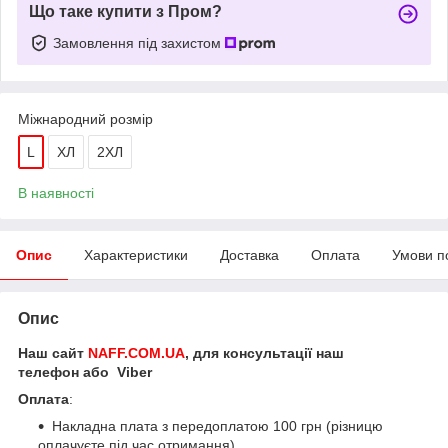
Що таке купити з Пром?
Замовлення під захистом
Міжнародний розмір
L
ХЛ
2ХЛ
В наявності
Опис
Характеристики
Доставка
Оплата
Умови п
Опис
Наш сайт
NAFF.COM.UA
, для консультації наш
телефон або Viber
Оплата
:
Накладна плата з передоплатою 100 грн (різницю
оплачуєте під час отримання)