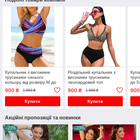
Купальник з високими
Роздільний купальник з
Купа
трусиками синього
високими трусиками
трус
кольору від розміру М до
леопардовий топ
до 5
5хл.
900
900
900
₴
₴
1 000 ₴
1 000 ₴
Купити
Купити
Акційні пропозиції та новинки
–23%
–23%