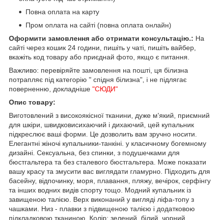
Повна оплата на карту
Пром оплата на сайті (повна оплата онлайн)
Оформити замовлення або отримати консультацію.:
На
сайті через кошик 24 години, пишіть у чаті, пишіть вайбер,
вкажіть код товару або приєднай фото, якщо є питання.
Важливо: перевіряйте замовлення на пошті, ця білизна
потрапляє під категорію " спідня білизна", і не підлягає
поверненню, докладніше
"СЮДИ"
Опис товару:
Виготовлений з високоякісної тканини, дуже м'який, приємний
для шкіри, швидковисихаючий і дихаючий, цей купальник
підкреслює ваші форми. Це дозволить вам зручно носити.
Елегантні жіночі купальники-танкіні. у класичному богемному
дизайні. Сексуальна, без спинки, з подушечками для
бюстгальтера та без сталевого бюстгальтера. Може показати
вашу красу та змусити вас виглядати гламурно. Підходить для
басейну, відпочинку, моря, плавання, пляжу, вечірок, серфінгу
та інших водних видів спорту тощо. Модний купальник із
завищеною талією. Верх виконаний у вигляді ліфа-топу з
чашками. Низ - плавки з підвищеною талією і додатковою
підкладковою тканиною. Колір: зелений, білий, чорний.