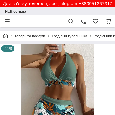
Для зв'язку:телефон,viber,telegram +380951367317
Naff.com.ua
Товари та послуги
Роздільні купальники
Роздільний к
–11%