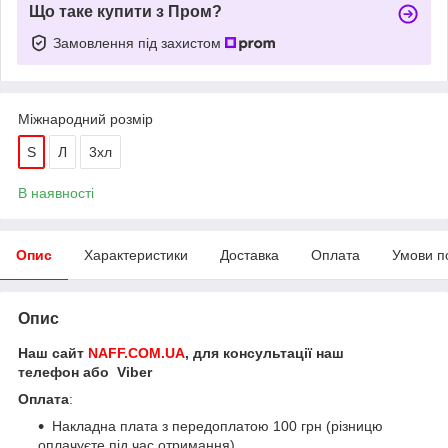
Що таке купити з Пром?
Замовлення під захистом
Міжнародний розмір
S
Л
3хл
В наявності
Опис
Характеристики
Доставка
Оплата
Умови п
Опис
Наш сайт
NAFF.COM.UA
, для консультації наш
телефон або Viber
Оплата
:
Накладна плата з передоплатою 100 грн (різницю
оплачуєте під час отримання)