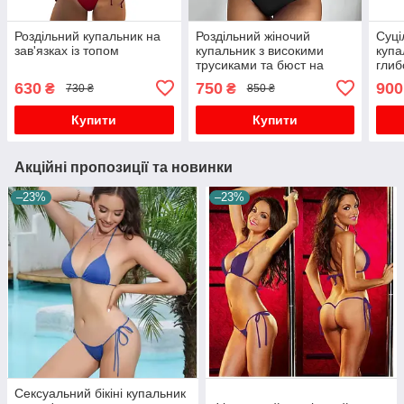
Роздільний купальник на
Роздільний жіночий
Суці
зав'язках із топом
купальник з високими
купа
трусиками та бюст на
глиб
зав'язках з пушап
сітк
630
750
900
₴
₴
730 ₴
850 ₴
Купити
Купити
Акційні пропозиції та новинки
–23%
–23%
Сексуальний бікіні купальник