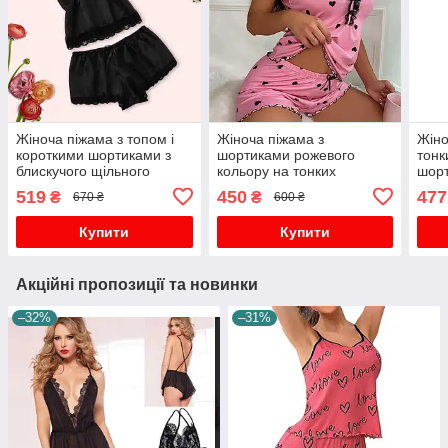
Жіноча піжама з топом і
Жіноча піжама з
Жіно
короткими шортиками з
шортиками рожевого
тонк
блискучого щільного
кольору на тонких
шорт
атласу
бретелях в сердечко
черв
519
450
477
₴
₴
670 ₴
600 ₴
Купити
Купити
Акційні пропозиції та новинки
–32%
–31%