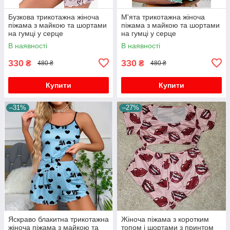
Бузкова трикотажна жіноча
М'ята трикотажна жіноча
піжама з майкою та шортами
піжама з майкою та шортами
на гумці у серце
на гумці у серце
В наявності
В наявності
330
330
₴
₴
480 ₴
480 ₴
Купити
Купити
–31%
–27%
Яскраво блакитна трикотажна
Жіноча піжама з коротким
жіноча піжама з майкою та
топом і шортами з принтом