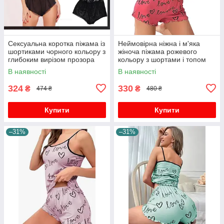
Сексуальна коротка піжама із
Неймовірна ніжна і м'яка
шортиками чорного кольору з
жіноча піжама рожевого
глибоким вирізом прозора
кольору з шортами і топом
В наявності
В наявності
324
330
₴
₴
474 ₴
480 ₴
Купити
Купити
–31%
–31%