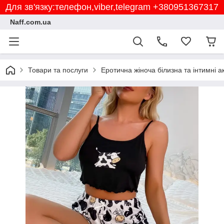
Для зв'язку:телефон,viber,telegram +380951367317
Naff.com.ua
Товари та послуги
Еротична жіноча білизна та інтимні 