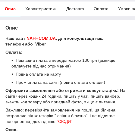
Опис
Характеристики
Доставка
Оплата
Умови п
Опис
Наш сайт
NAFF.COM.UA
, для консультації наш
телефон або Viber
Оплата
:
Накладна плата з передоплатою 100 грн (різницю
оплачуєте під час отримання)
Повна оплата на карту
Пром оплата на сайті (повна оплата онлайн)
Оформити замовлення або отримати консультацію.:
На
сайті через кошик 24 години, пишіть у чаті, пишіть вайбер,
вкажіть код товару або приєднай фото, якщо є питання.
Важливо: перевіряйте замовлення на пошті, ця білизна
потрапляє під категорію " спідня білизна", і не підлягає
поверненню, докладніше
"СЮДИ"
Опис: