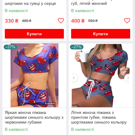
шортами на гумці у серце
губ, літній жіночий
сексуальний піжамний
В наявності
В наявності
костюм
330
400
₴
₴
480 ₴
550 ₴
Купити
Купити
–27%
–27%
Яркая жіноча піжама
Літня жіноча піжама з
шортиками синього кольору з
принтом губки, піжама
червоними губами
шортиками синього кольору
жіноча
В наявності
В наявності