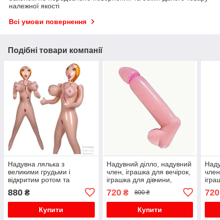
належної якості
Всі умови повернення
Подібні товари компанії
Надувна лялька з
Надувний ділло, надувний
Наду
великими грудьми і
член, іграшка для вечірок,
член
відкритим ротом та
іграшка для дівчини,
ігра
заглибленням у
іграшка для холостяцьких
ігра
880
720
720
₴
₴
800 ₴
промежині
вечірок
вечі
Купити
Купити