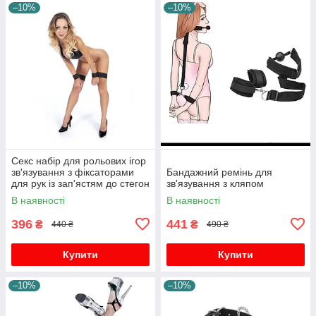
–10%
–10%
Секс набір для рольових ігор
зв'язування з фіксаторами
Бандажний ремінь для
для рук із зап'ястям до стегон
зв'язування з кляпом
В наявності
В наявності
396
441
₴
₴
440 ₴
490 ₴
Купити
Купити
–10%
–10%