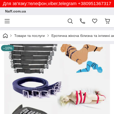
Для зв'язку:телефон,viber,telegram +380951367317
Naff.com.ua
Товари та послуги
Еротична жіноча білизна та інтимні 
–10%