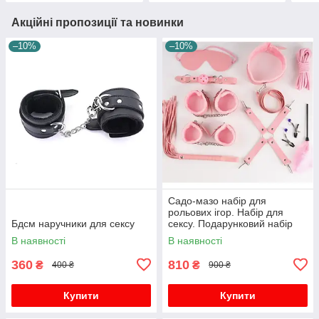
Акційні пропозиції та новинки
–10%
–10%
Садо-мазо набір для
рольових ігор. Набір для
Бдсм наручники для сексу
сексу. Подарунковий набір
секс іграшки для дорослих
В наявності
В наявності
360
810
₴
₴
400 ₴
900 ₴
Купити
Купити