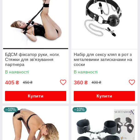
БДСМ фіксатор руки, ноги.
Набір для сексу кляп в рот з
Стяжки для зв'язування
металевими затискачами на
партнера
соски
В наявності
В наявності
405
360
₴
₴
450 ₴
400 ₴
Купити
Купити
–10%
–10%