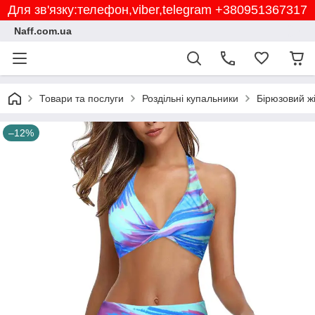
Для зв'язку:телефон,viber,telegram +380951367317
Naff.com.ua
Товари та послуги
Роздільні купальники
Бірюзовий ж
–12%