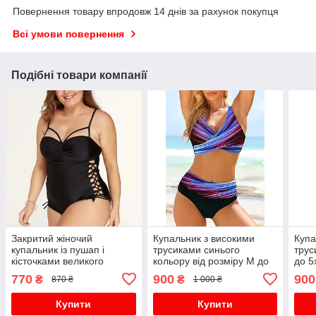
Повернення товару впродовж 14 днів за рахунок покупця
Всі умови повернення
Подібні товари компанії
Закритий жіночий
Купальник з високими
Купа
купальник із пушап і
трусиками синього
трус
кісточками великого
кольору від розміру М до
до 5
розміру до хл
5хл.
770
900
900
₴
₴
870 ₴
1 000 ₴
Купити
Купити