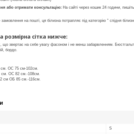
я або отримати консультацію:
На сайті через кошик 24 години, пишіть
 замовлення на пошті, ця білизна потрапляє під категорію " спідня білиз
а розмірна сітка нижче:
, що звертає на себе увагу фасоном і не менш забарвленням. Бюстгальт
ій, бордо.
 см. ОС 75 см-102см.
 см. ОС 82 см.-108см.
2 см ОБ 85 см.-116см.
и
S