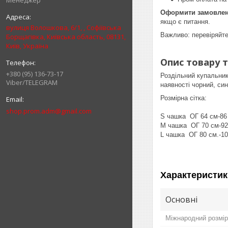
Менеджер
Оформити замовленн
якщо є питання.
вулиця Волошкова, 6/1, , Софіївська
Важливо: перевіряйте
Борщагівка, Київська область, 08131,
Київ, Україна
Опис товару т
+380 (95) 136-73-17
Роздільний купальник
Viber/TELEGRAM
наявності чорний, син
Розмірна сітка:
shop.prom.adm@gmail.com
S чашка ОГ 64 см-86
M чашка ОГ 70 см-92
L чашка ОГ 80 см.-10
Характеристик
Основні
Міжнародний розмір