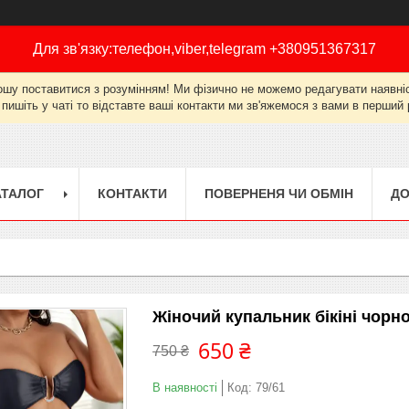
Для зв'язку:телефон,viber,telegram +380951367317
ошу поставитися з розумінням! Ми фізично не можемо редагувати наявніст
 пишіть у чаті то відставте ваші контакти ми зв'яжемося з вами в перши
АТАЛОГ
КОНТАКТИ
ПОВЕРНЕНЯ ЧИ ОБМІН
ДО
Жіночий купальник бікіні чорно
650 ₴
750 ₴
В наявності
Код:
79/61