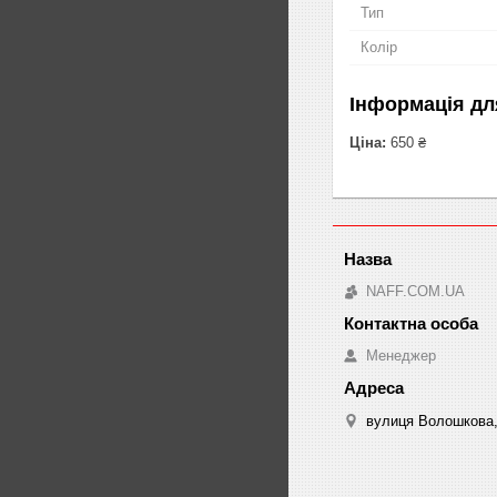
Тип
Колір
Інформація дл
Ціна:
650 ₴
NAFF.COM.UA
Менеджер
вулиця Волошкова, 