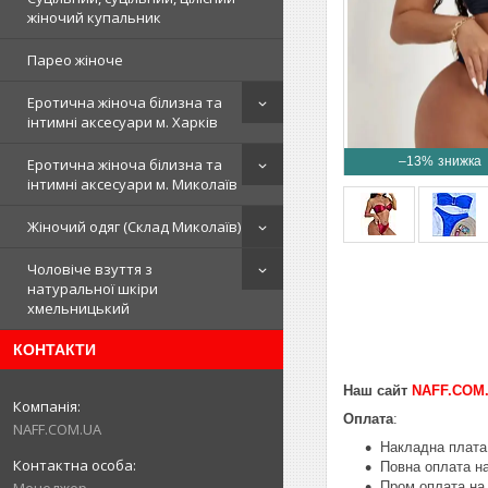
жіночий купальник
Парео жіноче
Еротична жіноча білизна та
інтимні аксесуари м. Харків
–13%
Еротична жіноча білизна та
інтимні аксесуари м. Миколаїв
Жіночий одяг (Склад Миколаїв)
Чоловіче взуття з
натуральної шкіри
хмельницький
КОНТАКТИ
Наш сайт
NAFF.COM
Оплата
:
NAFF.COM.UA
Накладна плата 
Повна оплата на
Пром оплата на 