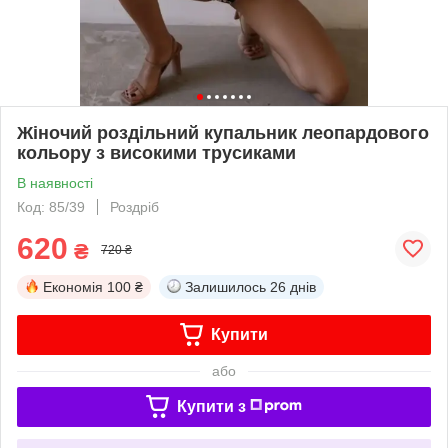
Жіночий роздільний купальник леопардового
кольору з високими трусиками
В наявності
Код: 85/39
Роздріб
620
₴
720 ₴
Економія
100 ₴
Залишилось
26 днів
Купити
або
Купити з