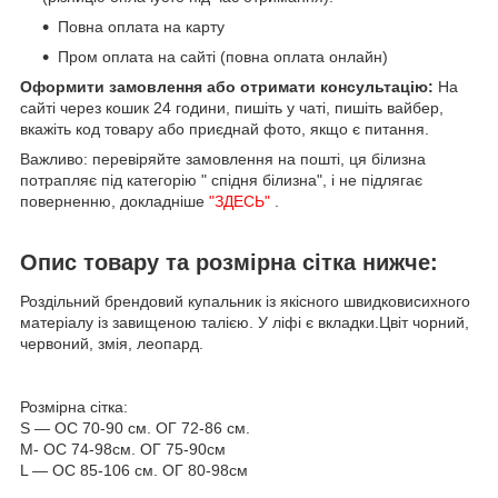
Повна оплата на карту
Пром оплата на сайті (повна оплата онлайн)
Оформити замовлення або отримати консультацію:
На
сайті через кошик 24 години, пишіть у чаті, пишіть вайбер,
вкажіть код товару або приєднай фото, якщо є питання.
Важливо: перевіряйте замовлення на пошті, ця білизна
потрапляє під категорію " спідня білизна", і не підлягає
поверненню, докладніше
"ЗДЕСЬ"
.
Опис товару та розмірна сітка нижче:
Роздільний брендовий купальник із якісного швидковисихного
матеріалу із завищеною талією. У ліфі є вкладки.Цвіт чорний,
червоний, змія, леопард.
Розмірна сітка:
S — ОС 70-90 см. ОГ 72-86 см.
M- ОС 74-98см. ОГ 75-90см
L — ОС 85-106 см. ОГ 80-98см