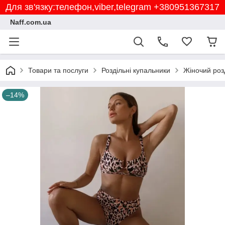
Для зв'язку:телефон,viber,telegram +380951367317
Naff.com.ua
Товари та послуги
Роздільні купальники
Жіночий роз
–14%