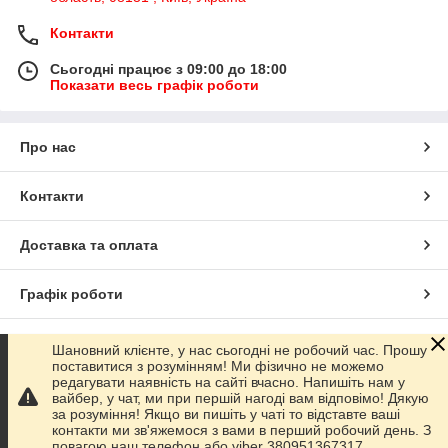
Контакти
Сьогодні працює з 09:00 до 18:00
Показати весь графік роботи
Про нас
Контакти
Доставка та оплата
Графік роботи
Повна версія сайту
Шановний клієнте, у нас сьогодні не робочий час. Прошу
поставитися з розумінням! Ми фізично не можемо
редагувати наявність на сайті вчасно. Напишіть нам у
Сайт створено на маркетплейсі
Prom.ua
вайбер, у чат, ми при першій нагоді вам відповімо! Дякую
за розуміння! Якщо ви пишіть у чаті то відставте ваші
контакти ми зв'яжемося з вами в перший робочий день. З
Політика конфіденційності
повагою наш телефон або viber 380951367317