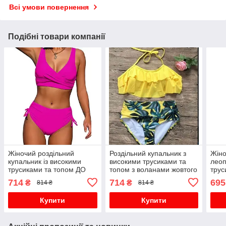
Всі умови повернення
Подібні товари компанії
Жіночий роздільний
Роздільний купальник з
Жіно
купальник із високими
високими трусиками та
леоп
трусиками та топом ДО
топом з воланами жовтого
трус
2ХЛ
кольору.
714
714
695
₴
₴
814 ₴
814 ₴
Купити
Купити