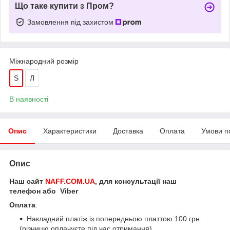
Що таке купити з Пром?
Замовлення під захистом
Міжнародний розмір
S
Л
В наявності
Опис
Характеристики
Доставка
Оплата
Умови п
Опис
Наш сайт
NAFF.COM.UA
, для консультації наш
телефон або Viber
Оплата
:
Накладний платіж із попередньою платтою 100 грн
(різницю оплачуєте під час отримання).