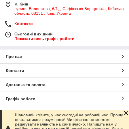
м. Київ
вулиця Волошкова, 6/1, , Софіївська Борщагівка, Київська
область, 08131 , Київ, Україна
Контакти
Сьогодні вихідний
Показати весь графік роботи
Про нас
Контакти
Доставка та оплата
Графік роботи
Повна версія сайту
Шановний клієнте, у нас сьогодні не робочий час. Прошу
поставитися з розумінням! Ми фізично не можемо
редагувати наявність на сайті вчасно. Напишіть нам у
Сайт створено на маркетплейсі
Prom.ua
вайбер, у чат, ми при першій нагоді вам відповімо! Дякую