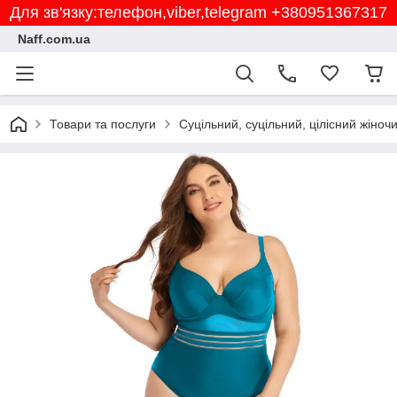
Для зв'язку:телефон,viber,telegram +380951367317
Naff.com.ua
Товари та послуги
Суцільний, суцільний, цілісний жіноч