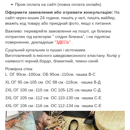
Пром оплата на сайті (повна оплата онлайн)
Оформити замовлення або отримати консультацію:
На
сайті через кошик 24 години, пишіть у чаті, пишіть вайбер,
вкажіть код товару або приєднай фото, якщо є питання.
Важливо: перевіряйте замовлення на пошті, ця білизна
потрапляє під категорію " спідня білизна", і не підлягає
поверненню, докладніше
"ЗДЕСЬ"
.
Суцільний купальник із пушап і кісточками.
Виготовлений із якісного швидковисихного еластану. Колір у
наявності чорний,бордо, блакитний, темно-синій.
Розмірна сітка:
L ОГ 90см.-100см. ОБ 90см.-110см. чашка В-С
XL ОГ 95 см-105 см. ОС 98 см.-118см. чашка В-Д
2XL ОГ 100 см.-110 см. ОС 105-125 см.чашка С-Д
3XL ОГ 105 см.-112 см. ОС 110-130 см. чашка С-Е
4XL ОГ 106 см.-116 см. ОС 112-134 см. чашка С-Е