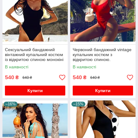
Сексуальний бандажний
Червоний бандажний vintage
вінтажний купальний костюм
купальник костюм з
із відкритою спиною монокіні
відкритою спиною.
боді пляжний одяг плавання
В наявності
В наявності
540
540
₴
₴
640 ₴
640 ₴
Купити
Купити
–16%
–15%