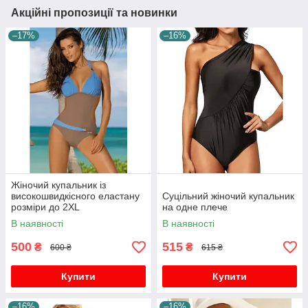
Акційні пропозиції та новинки
–17%
–16%
Жіночий купальник із
високошвидкісного еластану
Суцільний жіночий купальник
розміри до 2XL
на одне плече
В наявності
В наявності
500
515
₴
₴
600 ₴
615 ₴
Купити
Купити
–16%
–16%