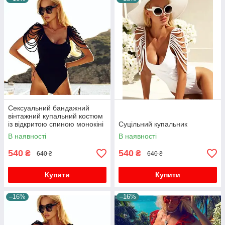
Сексуальний бандажний
вінтажний купальний костюм
із відкритою спиною монокіні
Суцільний купальник
боді пляжний одяг плавання
В наявності
В наявності
540
540
₴
₴
640 ₴
640 ₴
Купити
Купити
–16%
–16%