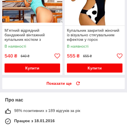
М'ятний відрядний
Купальник закритий жіночий
бандажний вінтажний
із візуально стягувальним
купальник костюм з
ефектом у горох
відкритою спиною
В наявності
В наявності
540
555
₴
₴
640 ₴
655 ₴
Купити
Купити
Показати ще
Про нас
98% позитивних з 189 відгуків за рік
Працює з 18.01.2016