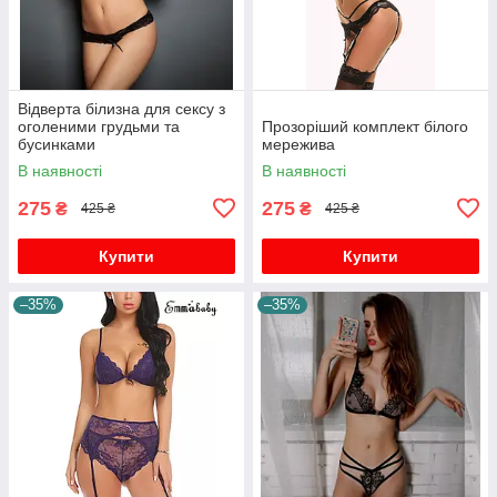
Відверта білизна для сексу з
оголеними грудьми та
Прозоріший комплект білого
бусинками
мережива
В наявності
В наявності
275
275
₴
₴
425 ₴
425 ₴
Купити
Купити
–35%
–35%