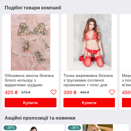
Подібні товари компанії
Обнажена жіноча білизна
Тонка мереживна білизна
Мере
білого кольору з
з трусиками оголеної
з по
відкритими грудьми
промежини + пояс для
м'я
панчох
425
300
450
₴
₴
575 ₴
450 ₴
Купити
Купити
Акційні пропозиції та новинки
–38%
–36%