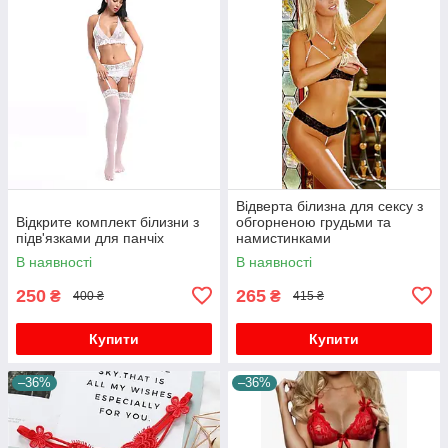
Відверта білизна для сексу з
Відкрите комплект білизни з
обгорненою грудьми та
підв'язками для панчіх
намистинками
В наявності
В наявності
250
265
₴
₴
400 ₴
415 ₴
Купити
Купити
–36%
–36%