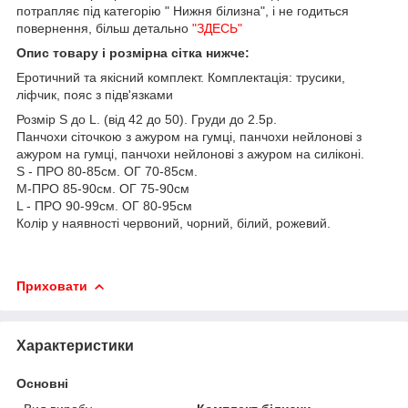
потрапляє під категорію " Нижня білизна", і не годиться
повернення, більш детально
"ЗДЕСЬ"
Опис товару і розмірна сітка нижче:
Еротичний та якісний комплект. Комплектація: трусики,
ліфчик, пояс з підв'язками
Розмір S до L. (від 42 до 50). Груди до 2.5р.
Панчохи сіточкою з ажуром на гумці, панчохи нейлонові з
ажуром на гумці, панчохи нейлонові з ажуром на силіконі.
S - ПРО 80-85см. ОГ 70-85см.
M-ПРО 85-90см. ОГ 75-90см
L - ПРО 90-99см. ОГ 80-95см
Колір у наявності червоний, чорний, білий, рожевий.
Приховати
Характеристики
Основні