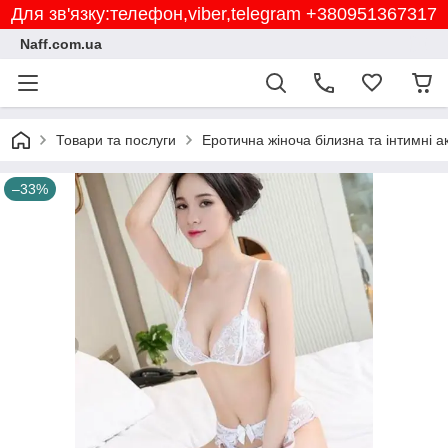
Для зв'язку:телефон,viber,telegram +380951367317
Naff.com.ua
Товари та послуги
Еротична жіноча білизна та інтимні а
–33%