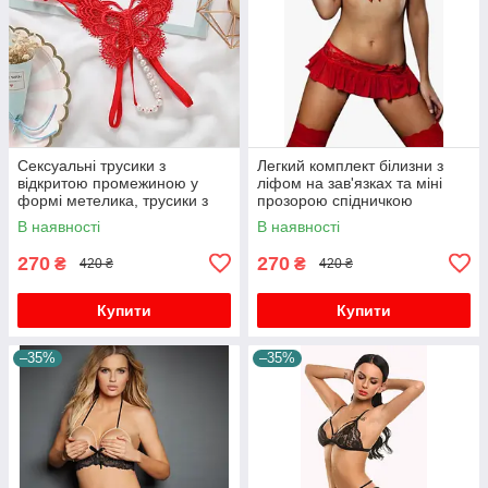
Сексуальні трусики з
Легкий комплект білизни з
відкритою промежиною у
ліфом на зав'язках та міні
формі метелика, трусики з
прозорою спідничкою
відкритою промежиною, G-
В наявності
В наявності
стринги з відкриту
270
270
₴
₴
420 ₴
420 ₴
Купити
Купити
–35%
–35%