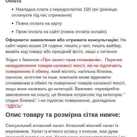
Оплата
:
Накладна плата з передоплатою 100 грн (різницю
оплачуєте під час отримання)
Повна оплата на карту
Пром оплата на сайті (повна оплата онлайн)
Оформити замовлення або отримати консультацію:
На
сайті через кошик 24 години, пишіть у чаті, пишіть вайбер,
вкажіть код товару або приєднай фото, якщо є питання.
Згідно з Законом
«Про захист прав споживачів»
,
Перечне
незадоволення товарів належної якості, які не підлягають
поверненню й обміну
, який містить: натільна білизна,
панчохи, колготки та інше, компанія може відмовити
споживачеві в обміні та поверненні товарів належної якості,
якщо вони належать до категорій. Важливо: перевіряйте
замовлення на пошту, ця білизна потрапляє під категорію "
спідня білизна", і не підлягає поверненню, докладніше
"ЗДЕСЬ"
Опис товару та розмірна сітка нижче:
Сексуальний атласний халат. Атласний жіночий халат із
мереживом. Халат із м'якого атласу з поясом, має дуже