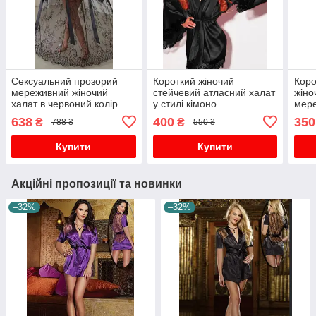
Сексуальний прозорий
Короткий жіночий
Коро
мереживний жіночий
стейчевий атласний халат
жіно
халат в червоний колір
у стилі кімоно
мере
підлоги.
черв
638
400
350
₴
₴
788 ₴
550 ₴
Купити
Купити
Акційні пропозиції та новинки
–32%
–32%