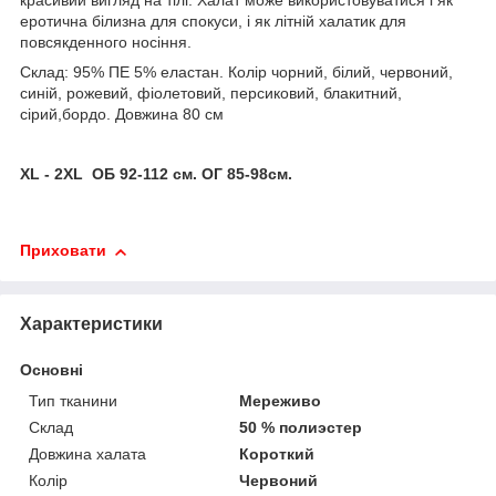
красивий вигляд на тілі. Халат може використовуватися і як
еротична білизна для спокуси, і як літній халатик для
повсякденного носіння.
Склад: 95% ПЕ 5% еластан. Колір чорний, білий, червоний,
синій, рожевий, фіолетовий, персиковий, блакитний,
сірий,бордо. Довжина 80 см
XL - 2XL ОБ 92-112 см. ОГ 85-98см.
Приховати
Характеристики
Основні
Тип тканини
Мереживо
Склад
50 % полиэстер
Довжина халата
Короткий
Колір
Червоний