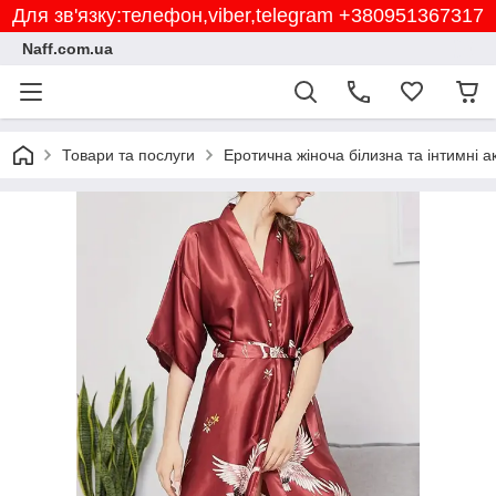
Для зв'язку:телефон,viber,telegram +380951367317
Naff.com.ua
Товари та послуги
Еротична жіноча білизна та інтимні а