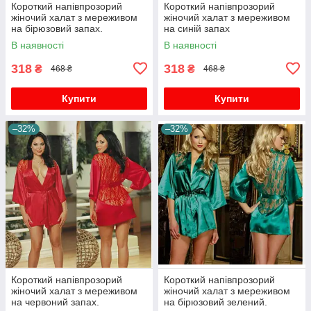
Короткий напівпрозорий
Короткий напівпрозорий
жіночий халат з мереживом
жіночий халат з мереживом
на бірюзовий запах.
на синій запах
В наявності
В наявності
318
318
₴
₴
468 ₴
468 ₴
Купити
Купити
–32%
–32%
Короткий напівпрозорий
Короткий напівпрозорий
жіночий халат з мереживом
жіночий халат з мереживом
на червоний запах.
на бірюзовий зелений.