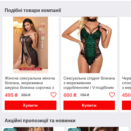
Подібні товари компанії
Жіноча сексуальна жіноча
Сексуальна спідня білизна
Черв
білизна, мереживна
з мереживним
спок
ажурна білизна-сорочка з
оздобленням і V-подібним
з ме
відкритим кроковим швом
вирізом, мереживне боді
відк
495
600
450
₴
₴
550 ₴
750 ₴
зеленого кольору
шво
Купити
Купити
Акційні пропозиції та новинки
–32%
–32%