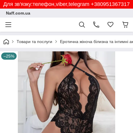
Для зв'язку:телефон,viber,telegram +380951367317
Naff.com.ua
Товари та послуги
Еротична жіноча білизна та інтимні а
–25%