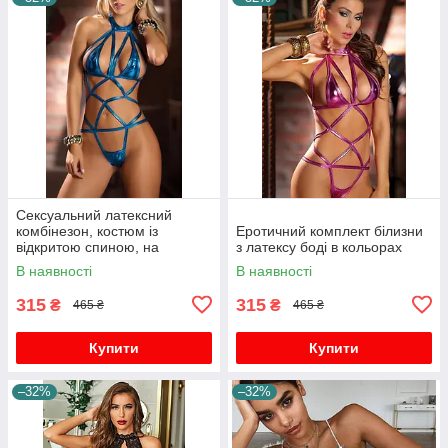
Сексуальний латексний
комбінезон, костюм із
Еротичний комплект білизни
відкритою спиною, на
з латексу боді в кольорах
бретельках
В наявності
В наявності
315
315
₴
₴
465 ₴
465 ₴
Купити
Купити
–32%
–32%