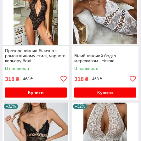
Прозора жіноча білизна з
романтичному стилі, чорного
Білий жіночий боді з
кольору боді.
мереживом і сіткою.
В наявності
В наявності
318
318
₴
₴
468 ₴
468 ₴
Купити
Купити
–32%
–32%