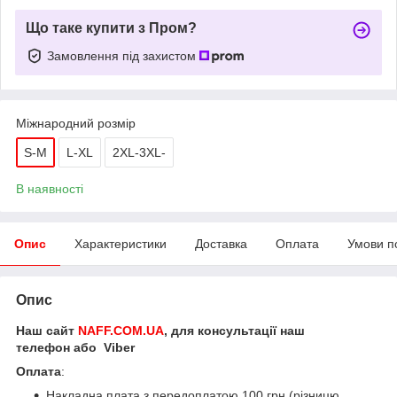
Що таке купити з Пром?
Замовлення під захистом
Міжнародний розмір
S-M
L-XL
2XL-3XL-
В наявності
Опис
Характеристики
Доставка
Оплата
Умови п
Опис
Наш сайт
NAFF.COM.UA
, для консультації наш
телефон або Viber
Оплата
:
Накладна плата з передоплатою 100 грн (різницю