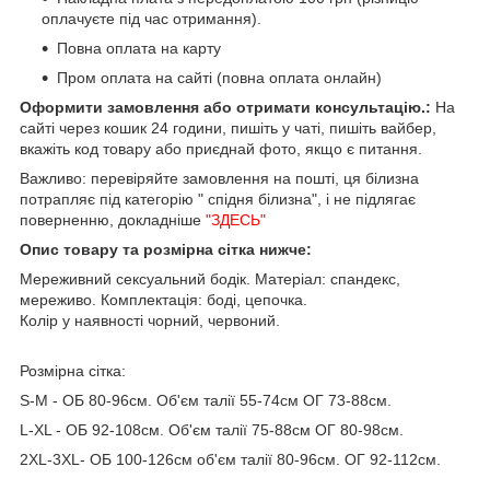
оплачуєте під час отримання).
Повна оплата на карту
Пром оплата на сайті (повна оплата онлайн)
Оформити замовлення або отримати консультацію.:
На
сайті через кошик 24 години, пишіть у чаті, пишіть вайбер,
вкажіть код товару або приєднай фото, якщо є питання.
Важливо: перевіряйте замовлення на пошті, ця білизна
потрапляє під категорію " спідня білизна", і не підлягає
поверненню, докладніше
"ЗДЕСЬ"
Опис товару та розмірна сітка нижче:
Мереживний сексуальний бодік. Матеріал: спандекс,
мереживо. Комплектація: боді, цепочка.
Колір у наявності чорний, червоний.
Розмірна сітка:
S-М - ОБ 80-96см. Об'єм талії 55-74см ОГ 73-88см.
L-XL - ОБ 92-108см. Об'єм талії 75-88см ОГ 80-98см.
2XL-3XL- ОБ 100-126см об'єм талії 80-96см. ОГ 92-112см.