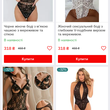
Чорне жіноче боді з м'якою
Жіночий сексуальний боді з
чашкою з мереживом та
глибоким V-подібним вирізом
сіткою
та мереживом.
В наявності
В наявності
318
318
₴
₴
468 ₴
468 ₴
Купити
Купити
–32%
–32%