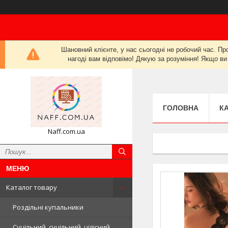
Шановний клієнте, у нас сьогодні не робочий час. Пр
нагоді вам відповімо! Дякую за розуміння! Якщо ви
ГОЛОВНА
К
Naff.com.ua
Каталог товару
Роздільні купальники
Суцільний, суцільний, цілісний