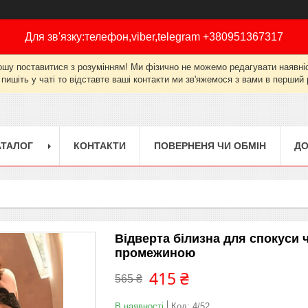
Для зв'язку:телефон,viber,telegram +380951367317
ошу поставитися з розумінням! Ми фізично не можемо редагувати наявніст
 пишіть у чаті то відставте ваші контакти ми зв'яжемося з вами в перши
АТАЛОГ
КОНТАКТИ
ПОВЕРНЕНЯ ЧИ ОБМІН
ДО
Відверта білизна для спокуси 
промежиною
415 ₴
565 ₴
В наявності
Код:
4/52