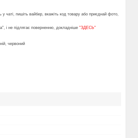
ь у чаті, пишіть вайбер, вкажіть код товару або приєднай фото,
на", і не підлягає поверненню, докладніше
"ЗДЕСЬ"
иній, червоний