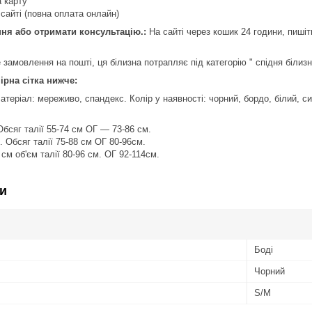
 карту
сайті (повна оплата онлайн)
я або отримати консультацію.:
На сайті через кошик 24 години, пишіт
 замовлення на пошті, ця білизна потрапляє під категорію " спідня білиз
ірна сітка нижче:
теріал: мереживо, спандекс. Колір у наявності: чорний, бордо, білий, с
бсяг талії 55-74 см ОГ — 73-86 см.
 Обсяг талії 75-88 см ОГ 80-96см.
см об'єм талії 80-96 см. ОГ 92-114см.
и
Боді
Чорний
S/M