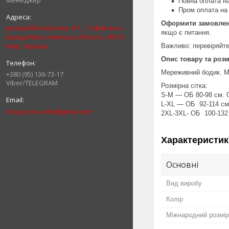
Менеджер
Повна оплата на
Пром оплата на 
Оформити замовленн
вулиця Волошкова, 6/1, , Софіївська
якщо є питання.
Борщагівка, Київська область, 08131,
Київ, Україна
Важливо: перевіряйте
Опис товару та розм
Мереживний бодик. Ма
+380 (95) 136-73-17
Viber/TELEGRAM
Розмірна сітка:
S-М — ОБ 80-98 см. О
L-XL — ОБ 92-114 см.
shop.prom.adm@gmail.com
2XL-3XL- ОБ 100-132 
Характеристик
Основні
Вид виробу
Колір
Міжнародний розмір