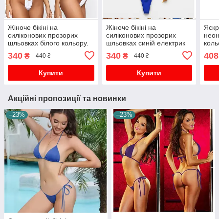
Жіноче бікіні на
Жіноче бікіні на
Яскр
силіконових прозорих
силіконових прозорих
неон
шльовках білого кольору.
шльовках синій електрик
коль
трик
340
340
408
₴
₴
440 ₴
440 ₴
Купити
Купити
Акційні пропозиції та новинки
–23%
–23%