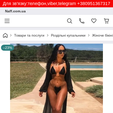
Для зв'язку:телефон,viber,telegram +380951367317
Naff.com.ua
Товари та послуги
Роздільні купальники
Жіноче бікін
–23%